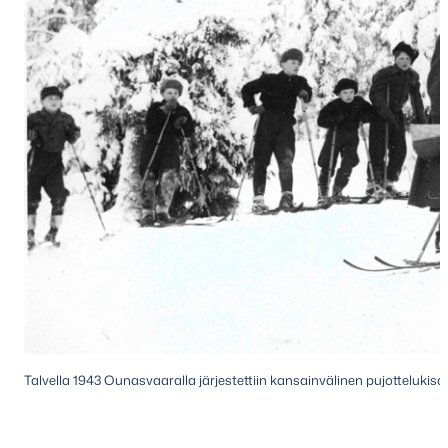
Talvella 1943 Ounasvaaralla järjestettiin kansainvälinen pujotteluki