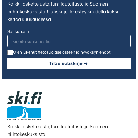
Kaikki laskettelusta, lumilautailusta ja Suomen
hiihtokeskuksista. Uutiskirje ilmestyy kaudella kaksi
kertaa kuukaudessa.
Sähköposti
Olen lukenut
tietosuojaselosteen
ja hyväksyn ehdot.
Tilaa uutiskirje
Kaikki laskettelusta, lumilautailusta ja Suomen
hiihtokeskuksista.