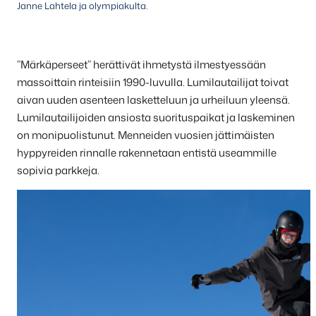
Janne Lahtela ja olympiakulta.
”Märkäperseet” herättivät ihmetystä ilmestyessään
massoittain rinteisiin 1990-luvulla. Lumilautailijat toivat
aivan uuden asenteen lasketteluun ja urheiluun yleensä.
Lumilautailijoiden ansiosta suorituspaikat ja laskeminen
on monipuolistunut. Menneiden vuosien jättimäisten
hyppyreiden rinnalle rakennetaan entistä useammille
sopivia parkkeja.