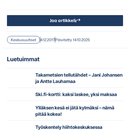
Jaa artikkeli
Keskusuutiset
4.12.2017
Päivitetty 14.10.2025
Luetuimmat
Takametsien tellutähdet – Jani Johansen
ja Antte Lauhamaa
Ski.fi-kortti: kaksi laskee, yksi maksaa
Ylläksen kesä ei jätä kylmäksi – nämä
pitää kokea!
Työskentely hiihtokeskuksessa