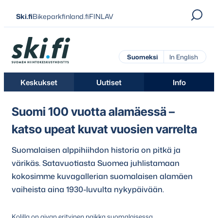
Siirry
Ski.fi
Bikeparkfinland.fi
FINLAV
suoraan
sisältöön
Ski.fi
Suomeksi
In English
Keskukset
Uutiset
Info
Suomi 100 vuotta alamäessä –
katso upeat kuvat vuosien varrelta
Suomalaisen alppihiihdon historia on pitkä ja
värikäs. Satavuotiasta Suomea juhlistamaan
kokosimme kuvagallerian suomalaisen alamäen
vaiheista aina 1930-luvulta nykypäivään.
Kolilla on aivan erityinen paikka suomalaisessa