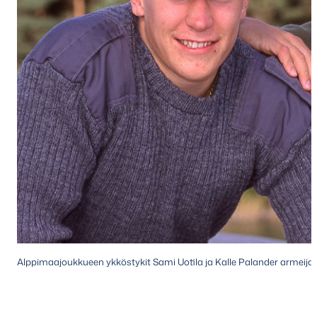
Alppimaajoukkueen ykköstykit Sami Uotila ja Kalle Palander armeijan 