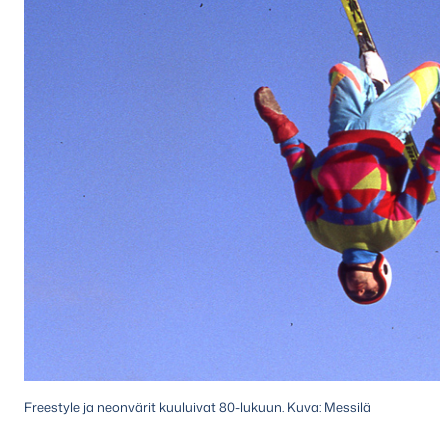
Freestyle ja neonvärit kuuluivat 80-lukuun. Kuva: Messilä