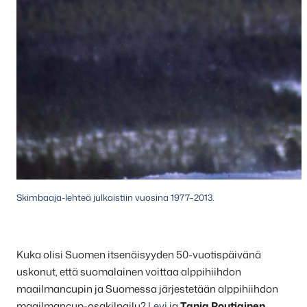
Skimbaaja-lehteä julkaistiin vuosina 1977–2013.
Kuka olisi Suomen itsenäisyyden 50-vuotispäivänä
uskonut, että suomalainen voittaa alppihiihdon
maailmancupin ja Suomessa järjestetään alppihiihdon
maailmancup-osakilpailu?
Levi
ja
Tanja Poutiainen