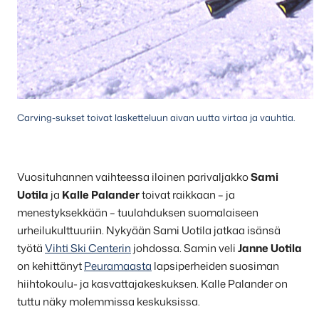
Carving-sukset toivat lasketteluun aivan uutta virtaa ja vauhtia.
Vuosituhannen vaihteessa iloinen parivaljakko
Sami
Uotila
ja
Kalle Palander
toivat raikkaan – ja
menestyksekkään – tuulahduksen suomalaiseen
urheilukulttuuriin. Nykyään Sami Uotila jatkaa isänsä
työtä
Vihti Ski Centerin
johdossa. Samin veli
Janne Uotila
on kehittänyt
Peuramaasta
lapsiperheiden suosiman
hiihtokoulu- ja kasvattajakeskuksen. Kalle Palander on
tuttu näky molemmissa keskuksissa.