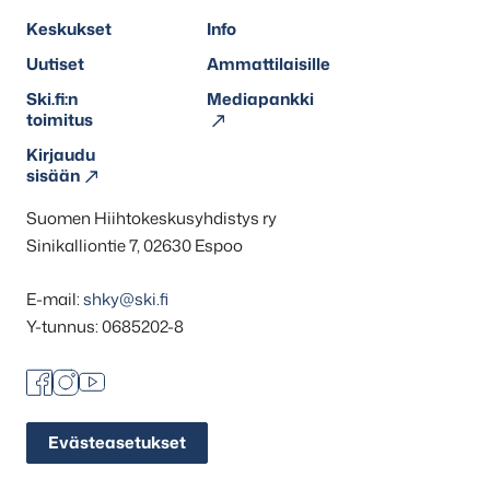
Keskukset
Info
Uutiset
Ammattilaisille
Ski.fi:n
Mediapankki
toimitus
Kirjaudu
sisään
Suomen Hiihtokeskusyhdistys ry
Sinikalliontie 7, 02630 Espoo
E-mail:
shky@ski.fi
Y-tunnus: 0685202-8
Facebook
Instagram
Youtube
Evästeasetukset