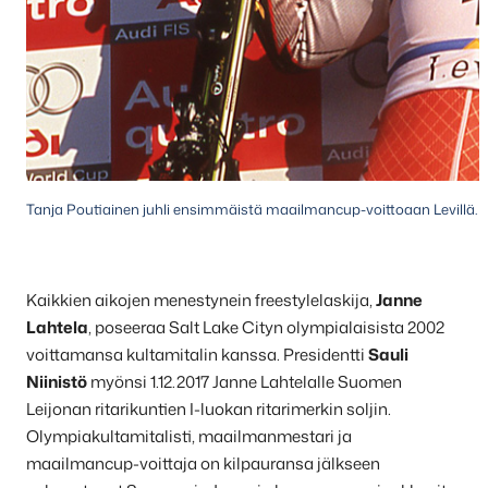
Tanja Poutiainen juhli ensimmäistä maailmancup-voittoaan Levillä.
Kaikkien aikojen menestynein freestylelaskija,
Janne
Lahtela
, poseeraa Salt Lake Cityn olympialaisista 2002
voittamansa kultamitalin kanssa. Presidentti
Sauli
Niinistö
myönsi 1.12.2017 Janne Lahtelalle Suomen
Leijonan ritarikuntien I-luokan ritarimerkin soljin.
Olympiakultamitalisti, maailmanmestari ja
maailmancup-voittaja on kilpauransa jälkseen