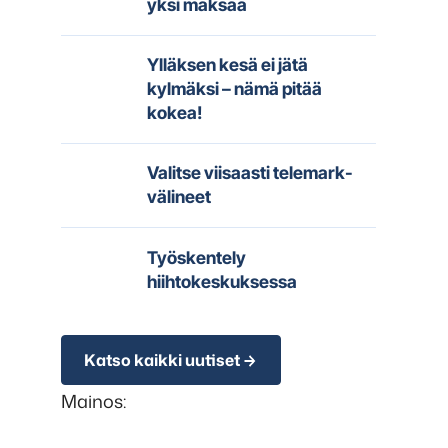
yksi maksaa
Ylläksen kesä ei jätä
kylmäksi – nämä pitää
kokea!
Valitse viisaasti telemark-
välineet
Työskentely
hiihtokeskuksessa
Katso kaikki uutiset
Mainos: