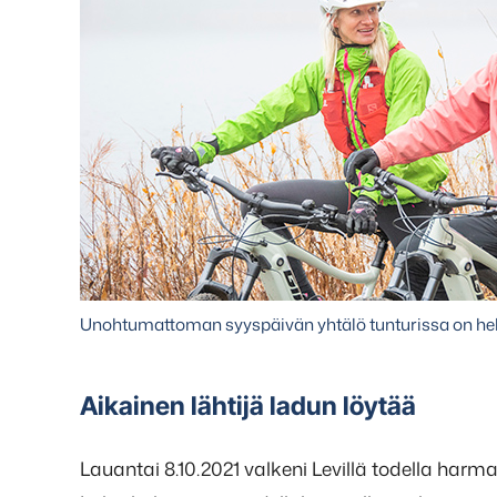
Unohtumattoman syyspäivän yhtälö tunturissa on help
Aikainen lähtijä ladun löytää
Lauantai 8.10.2021 valkeni Levillä todella har