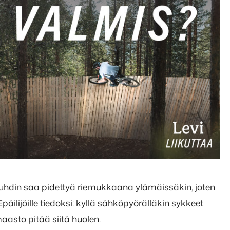
auhdin saa pidettyä riemukkaana ylämäissäkin, joten
äilijöille tiedoksi: kyllä sähköpyörälläkin sykkeet
asto pitää siitä huolen.