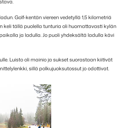
stava.
adun. Golf-kentän viereen vedetyllä 1,5 kilometriä
in keli tällä puolella tunturia oli huomattavasti kylän
paikalla ja ladulla. Jo puoli yhdeksältä ladulla kävi
dulle. Luisto oli mainio ja sukset suorastaan kiitivät
mittelylenkki, sillä polkujuoksutossut jo odottivat.