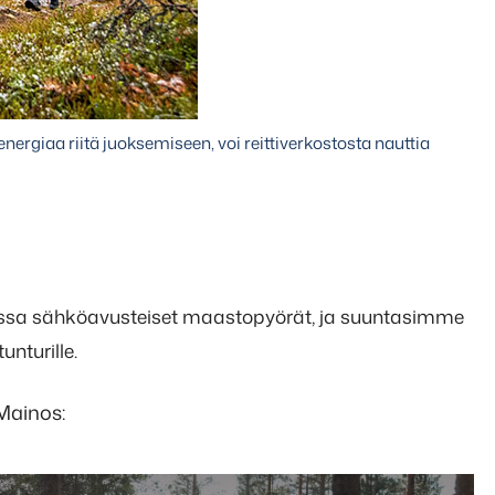
i energiaa riitä juoksemiseen, voi reittiverkostosta nauttia
 sähköavusteiset maastopyörät, ja suuntasimme
nturille.
Mainos: