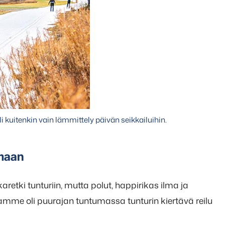
li kuitenkin vain lämmittely päivän seikkailuihin.
emaan
retki tunturiin, mutta polut, happirikas ilma ja
amme oli puurajan tuntumassa tunturin kiertävä reilu