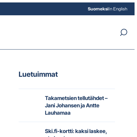
Suomeksi
In English
Luetuimmat
Takametsien tellutähdet –
Jani Johansen ja Antte
Lauhamaa
Ski.fi-kortti: kaksi laskee,