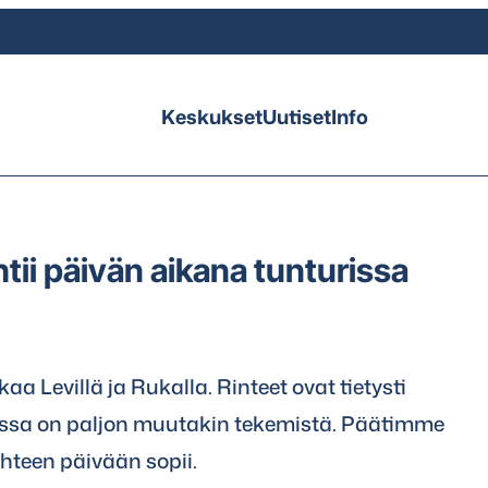
Keskukset
Uutiset
Info
ii päivän aikana tunturissa
aa Levillä ja Rukalla. Rinteet ovat tietysti
turissa on paljon muutakin tekemistä. Päätimme
yhteen päivään sopii.