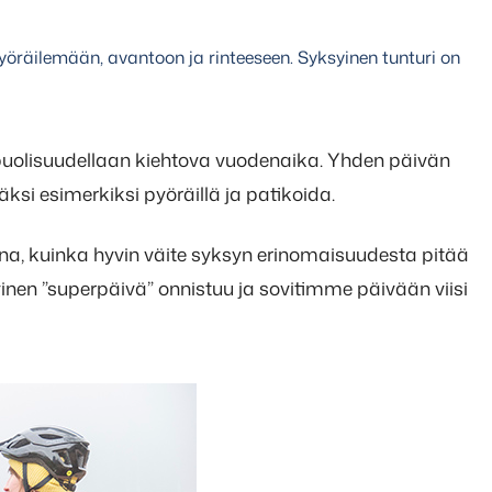
räilemään, avantoon ja rinteeseen. Syksyinen tunturi on
uolisuudellaan kiehtova vuodenaika. Yhden päivän
säksi esimerkiksi pyöräillä ja patikoida.
na, kuinka hyvin väite syksyn erinomaisuudesta pitää
yinen ”superpäivä” onnistuu ja sovitimme päivään viisi