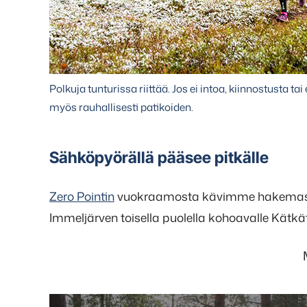
Polkuja tunturissa riittää. Jos ei intoa, kiinnostusta ta
myös rauhallisesti patikoiden.
Sähköpyörällä pääsee pitkälle
Zero Pointin
vuokraamosta kävimme hakemassa
Immeljärven toisella puolella kohoavalle Kätkätu