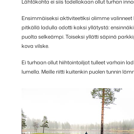
Lähtökohta ei siis todellakaan ollut turhan inno
Ensimmäiseksi aktiviteetiksi olimme valinneet l
pitkällä ladulla odotti kaksi yllätystä: ensinnäk
puolta selkeämpi. Toiseksi yllätti säpinä parkki
kova vilske.
Ei turhaan ollut hiihtointoiljat tulleet varhain la
lumella. Meille riitti kuitenkin puolen tunnin läm