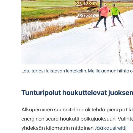
Latu tarjosi luistavan lentokelin. Meille aamun hiihto o
Tunturipolut houkuttelevat juoks
Alkuperäinen suunnitelma oli tehdä pieni patikka
energinen seura houkutti polkujuoksuun. Valint
yhdeksän kilometrin mittainen
Jääkausireitti
.