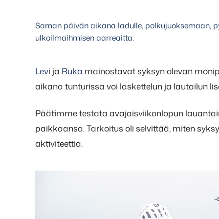
Saman päivän aikana ladulle, polkujuoksemaan, pyö
ulkoilmaihmisen aarreaitta.
Levi
ja
Ruka
mainostavat syksyn olevan monip
aikana tunturissa voi laskettelun ja lautailun li
Päätimme testata avajaisviikonlopun lauantai
paikkaansa. Tarkoitus oli selvittää, miten syks
aktiviteettia.