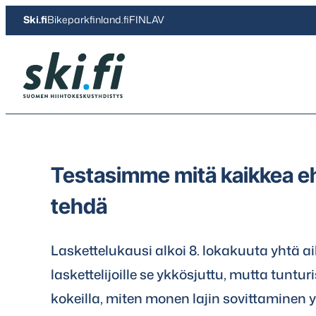
Siirry
Ski.fi
Bikeparkfinland.fi
FINLAV
suoraan
sisältöön
Ski.fi
Testasimme mitä kaikkea eht
tehdä
Laskettelukausi alkoi 8. lokakuuta yhtä aik
laskettelijoille se ykkösjuttu, mutta tun
kokeilla, miten monen lajin sovittaminen 