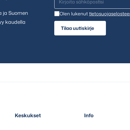
ta ja Suomen
Olen lukenut
tietosuojaselostee
tyy kaudella
Tilaa uutiskirje
Keskukset
Info