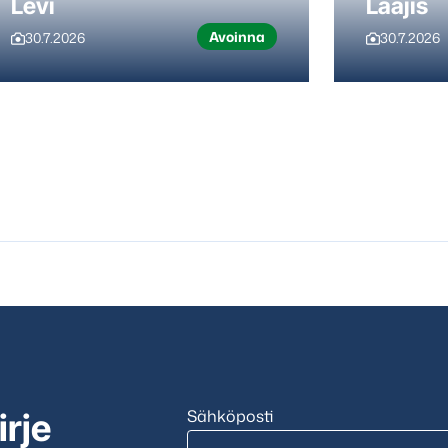
Levi
Laajis
Avoinna
30.7.2026
30.7.2026
Sähköposti
irje