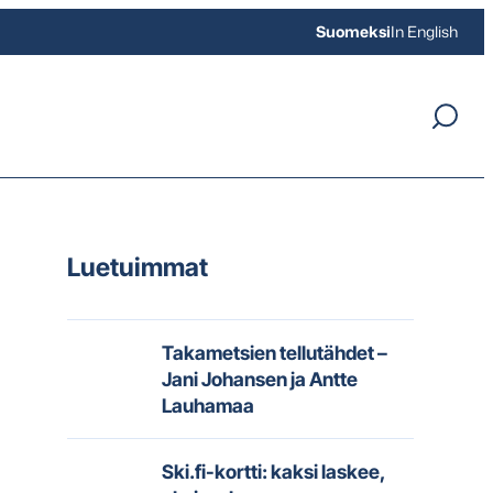
Suomeksi
In English
Luetuimmat
Takametsien tellutähdet –
Jani Johansen ja Antte
Lauhamaa
Ski.fi-kortti: kaksi laskee,