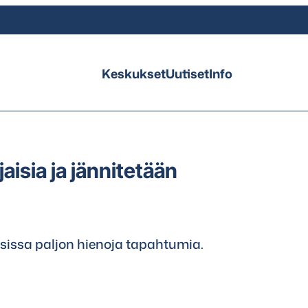
Keskukset
Uutiset
Info
aisia ja jännitetään
ksissa paljon hienoja tapahtumia.