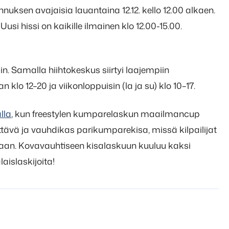
uksen avajaisia lauantaina 12.12. kello 12.00 alkaen.
 Uusi hissi on kaikille ilmainen klo 12.00-15.00.
in. Samalla hiihtokeskus siirtyi laajempiin
klo 12–20 ja viikonloppuisin (la ja su) klo 10–17.
lla
, kun freestylen kumparelaskun maailmancup
tävä ja vauhdikas parikumparekisa, missä kilpailijat
aan. Kovavauhtiseen kisalaskuun kuuluu kaksi
islaskijoita!