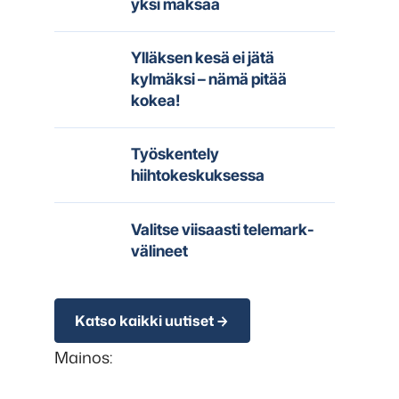
yksi maksaa
Ylläksen kesä ei jätä
kylmäksi – nämä pitää
kokea!
Työskentely
hiihtokeskuksessa
Valitse viisaasti telemark-
välineet
Katso kaikki uutiset
Mainos: