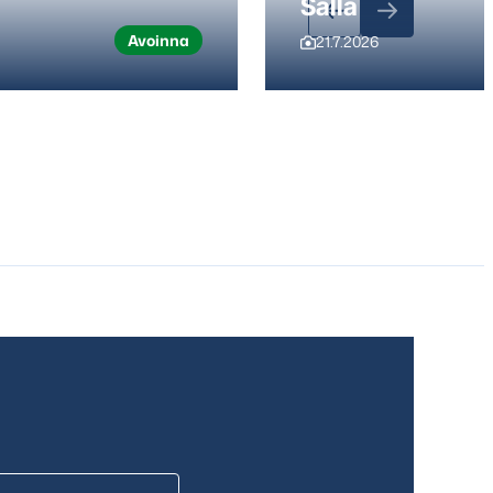
Salla
Avoinna
21.7.2026