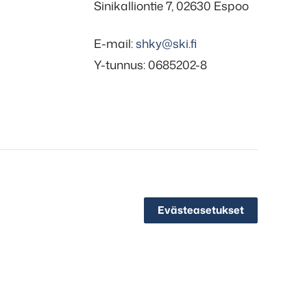
Sinikalliontie 7, 02630 Espoo
E-mail:
shky@ski.fi
Y-tunnus: 0685202-8
Evästeasetukset