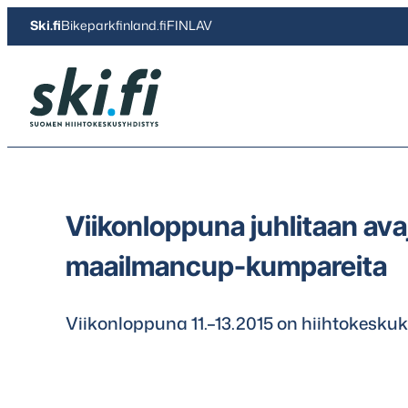
Siirry
Ski.fi
Bikeparkfinland.fi
FINLAV
suoraan
sisältöön
Ski.fi
Viikonloppuna juhlitaan avaj
maailmancup-kumpareita
Viikonloppuna 11.–13.2015 on hiihtokesku