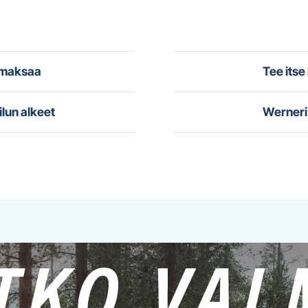
i maksaa
Tee itse
ilun alkeet
Werneri 