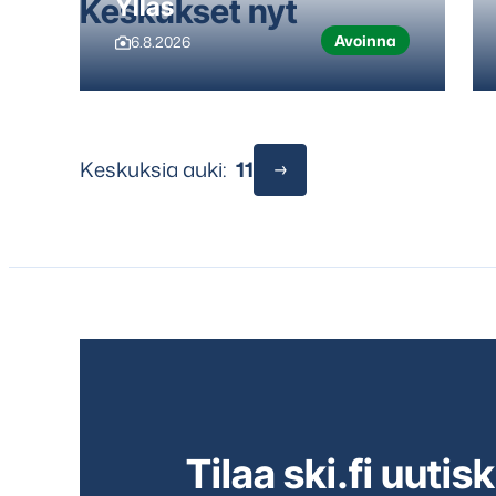
Keskukset nyt
Ylläs
Avoinna
6.8.2026
Keskuksia auki:
11
Tilaa ski.fi uutisk