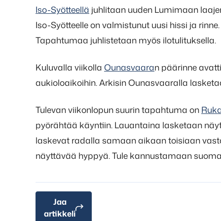
Iso-Syötteellä
juhlitaan uuden Lumimaan laajenn
Iso-Syötteelle on valmistunut uusi hissi ja rinne.
Tapahtumaa juhlistetaan myös ilotulituksella.
Kuluvalla viikolla
Ounasvaara
n päärinne avatti
aukioloaikoihin. Arkisin Ounasvaaralla lasketaan 
Tulevan viikonlopun suurin tapahtuma on
Ruka
pyörähtää käyntiin. Lauantaina lasketaan näyt
laskevat radalla samaan aikaan toisiaan vast
näyttävää hyppyä. Tule kannustamaan suomala
Jaa
artikkeli