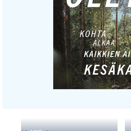
Hyppää
karusellisisällön
yli
seuraavaan
sisältöön