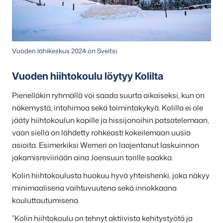
Vuoden lähikeskus 2024 on Sveitsi.
Vuoden hiihtokoulu löytyy Kolilta
Pienelläkin ryhmällä voi saada suurta aikaiseksi, kun on
näkemystä, intohimoa sekä toimintakykyä. Kolilla ei ole
jääty hiihtokoulun kopille ja hissijonoihin patsatelemaan,
vaan siellä on lähdetty rohkeasti kokeilemaan uusia
asioita. Esimerkiksi Werneri on laajentanut laskuinnon
jakamisreviiriään aina Joensuun torille saakka.
Kolin hiihtokoulusta huokuu hyvä yhteishenki, joka näkyy
minimaalisena vaihtuvuutena sekä innokkaana
kouluttautumisena.
”Kolin hiihtokoulu on tehnyt aktiivista kehitystyötä ja