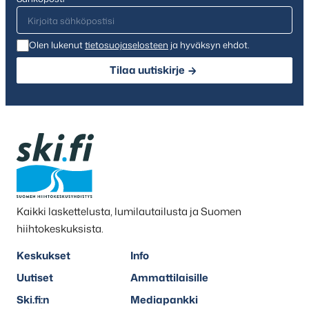
Olen lukenut
tietosuojaselosteen
ja hyväksyn ehdot.
Tilaa uutiskirje
Kaikki laskettelusta, lumilautailusta ja Suomen
hiihtokeskuksista.
Keskukset
Info
Uutiset
Ammattilaisille
Ski.fi:n
Mediapankki