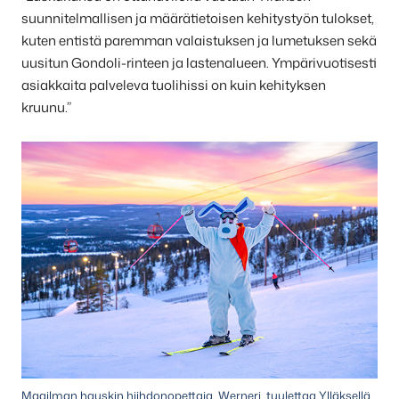
suunnitelmallisen ja määrätietoisen kehitystyön tulokset,
kuten entistä paremman valaistuksen ja lumetuksen sekä
uusitun Gondoli-rinteen ja lastenalueen. Ympärivuotisesti
asiakkaita palveleva tuolihissi on kuin kehityksen
kruunu.”
Maailman hauskin hiihdonopettaja, Werneri, tuulettaa Ylläksellä