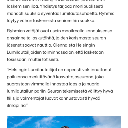
laskemisen iloa. Yhdistys tarjoaa monipuolisesti
mahdollisuuksia syventää lumilautasuhdetta. Ryhmiä
löytyy vähän laskeneista senioreihin saakka.
Ryhmien vetäjät ovat usein maailmalla kannuksensa
ansainneita laskutähtiä, joiden karismasta seuran
jäsenet saavat nauttia. Olennaista Helsingin
Lumilautailjoiden toiminnassa on, että lasketaan
tosissaan, muttei totisesti.
”Helsingin Lumilautailijat on nopeasti vakiinnuttanut
paikkansa merkittävänä kasvattajaseurana, joka
suorastaan vimmalla innostaa lapsia ja nuoria
lumilautailun pariin. Seuran tekemisestä välittyy hyvä
fiilis ja valmentajat luovat kannustavasti hyvää
ilmapiiriä.”