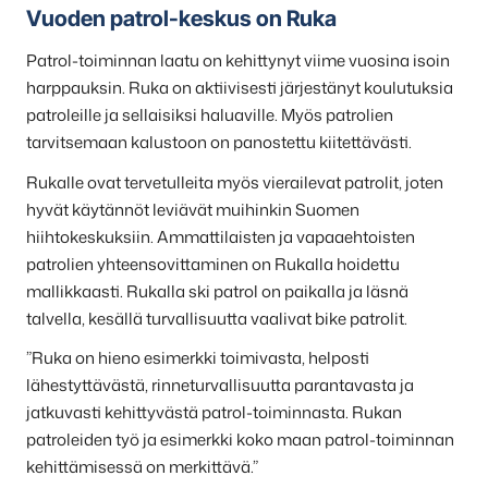
Vuoden patrol-keskus on Ruka
Patrol-toiminnan laatu on kehittynyt viime vuosina isoin
harppauksin. Ruka on aktiivisesti järjestänyt koulutuksia
patroleille ja sellaisiksi haluaville. Myös patrolien
tarvitsemaan kalustoon on panostettu kiitettävästi.
Rukalle ovat tervetulleita myös vierailevat patrolit, joten
hyvät käytännöt leviävät muihinkin Suomen
hiihtokeskuksiin. Ammattilaisten ja vapaaehtoisten
patrolien yhteensovittaminen on Rukalla hoidettu
mallikkaasti. Rukalla ski patrol on paikalla ja läsnä
talvella, kesällä turvallisuutta vaalivat bike patrolit.
”Ruka on hieno esimerkki toimivasta, helposti
lähestyttävästä, rinneturvallisuutta parantavasta ja
jatkuvasti kehittyvästä patrol-toiminnasta. Rukan
patroleiden työ ja esimerkki koko maan patrol-toiminnan
kehittämisessä on merkittävä.”