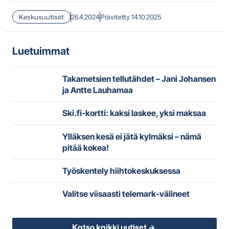
Keskusuutiset
26.4.2024
Päivitetty 14.10.2025
Luetuimmat
Takametsien tellutähdet – Jani Johansen
ja Antte Lauhamaa
Ski.fi-kortti: kaksi laskee, yksi maksaa
Ylläksen kesä ei jätä kylmäksi – nämä
pitää kokea!
Työskentely hiihtokeskuksessa
Valitse viisaasti telemark-välineet
Katso kaikki uutiset