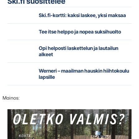
Ski.fi suosittelee
Ski.fi-kortti: kaksi laskee, yksi maksaa
Tee itse helppo ja nopea suksihuolto
Opi helposti laskettelun ja lautailun
alkeet
Werneri – maailman hauskin hiihtokoulu
lapsille
Mainos:
Hyppää
karusellisisällön
yli