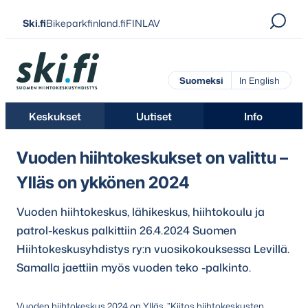
Siirry
Ski.fi
Bikeparkfinland.fi
FINLAV
suoraan
sisältöön
Ski.fi
Suomeksi
In English
Keskukset
Uutiset
Info
Vuoden hiihtokeskukset on valittu –
Ylläs on ykkönen 2024
Vuoden hiihtokeskus, lähikeskus, hiihtokoulu ja
patrol-keskus palkittiin 26.4.2024 Suomen
Hiihtokeskusyhdistys ry:n vuosikokouksessa Levillä.
Samalla jaettiin myös vuoden teko -palkinto.
Vuoden hiihtokeskus 2024 on Ylläs. ”Kiitos hiihtokeskusten