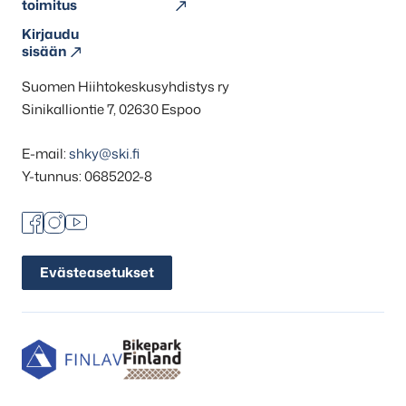
toimitus
Kirjaudu
sisään
Suomen Hiihtokeskusyhdistys ry
Sinikalliontie 7, 02630 Espoo
E-mail:
shky@ski.fi
Y-tunnus: 0685202-8
Facebook
Instagram
Youtube
Evästeasetukset