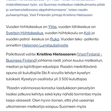
määrätietoisen työn, voi Suomea matkailun näkökulmasta pitää
jo varteenotettavana alppihiihtomaana”, totesi raadin
puheenjohtaja, Visit Finlandin johtaja Kristiina Hietasaari.
Vuoden hiihtokeskus on
Ylläs
, vuoden lähikeskus on
Sveitsin Hiihtokeskus
, vuoden hiihtokoulu on
Koli
ja
vuoden patrol -keskus on
Ruka
. Vuoden teko -palkinto
annettiin
Helsingin Lumilautailijoille
.
Palkittavat valitsi
Kristiina Hietasaaren
(
Visit Finland –
Business Finland
) johtama raati, johon kuului matkailun,
median ja lajiliittojen edustajia. Raadin merkittävänä
apuna oli kuluttajille Ski.fi-sivuilla tehdyn kyselyn
tulokset. Kyselyyn osallistui yli 3 500 kuluttajaa.
”Raadin valinnoissa korostui laadukkaan perustyön
lisäksi jatkuva kehitys sekä kyky nähdä toimintaa myös
laaja-alaisesti. Olen hyvin iloinen, että yhä useampi
ulkomainen matkailija saapuu Suomeen myös