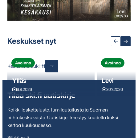
seuraavaan
sisältöön
Keskukset nyt
Avoinna
Avoinna
Keskuksia auki:
11
Ylläs
Levi
6.8.2026
30.7.2026
Tilaa ski.fi uutiskirje
Kaikki laskettelusta, lumilautailusta ja Suomen
hiihtokeskuksista. Uutiskirje ilmestyy kaudella kaksi
kertaa kuukaudessa.
Sähköposti