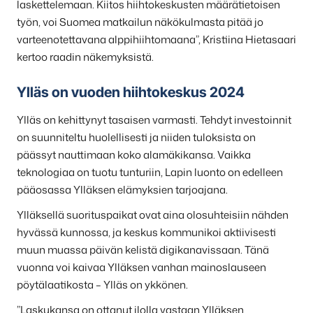
laskettelemaan. Kiitos hiihtokeskusten määrätietoisen
työn, voi Suomea matkailun näkökulmasta pitää jo
varteenotettavana alppihiihtomaana”, Kristiina Hietasaari
kertoo raadin näkemyksistä.
Ylläs on vuoden hiihtokeskus 2024
Ylläs on kehittynyt tasaisen varmasti. Tehdyt investoinnit
on suunniteltu huolellisesti ja niiden tuloksista on
päässyt nauttimaan koko alamäkikansa. Vaikka
teknologiaa on tuotu tunturiin, Lapin luonto on edelleen
pääosassa Ylläksen elämyksien tarjoajana.
Ylläksellä suorituspaikat ovat aina olosuhteisiin nähden
hyvässä kunnossa, ja keskus kommunikoi aktiivisesti
muun muassa päivän kelistä digikanavissaan. Tänä
vuonna voi kaivaa Ylläksen vanhan mainoslauseen
pöytälaatikosta –
Ylläs on ykkönen
.
”Laskukansa on ottanut ilolla vastaan Ylläksen