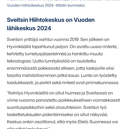
Vuoden hiihtokeskus 2024 -tittelin kunniaksi.
Sveitsin Hiihtokeskus on Vuoden
lähikeskus 2024
Sveitsin yrittäjä vaihtui vuonna 2019. Sen jälkeen on
Hyvinkäällä tapahtunut paljon. On avattu uusia rinteitä,
kehitetty lumetusjärjestelmää ja hankittu muuta
teknologiaa. Uutta lumitykistöä on laulatettu
ensimmäisistä pakkasista alkaen, jotta laskijoille olisi
tarjolla mahdollisimman pitkä kausi. Lunta on työstetty
laadukkaasti, ja parkit sekä rinteet ovat priimakunnossa.
”Kehitys Hyvinkäällä on ollut huimaa ja Sveitsissä on
viime vuosina panostettu poikkeuksellisen voimakkaasti
suorituspaikkoihin sekä olosuhteisiin. Sveitsin työ
laskettelukauden pidentämiseksi on ollut näkyvää.
Keskus onkin osoittanut, että myös Etelä-Suomessa voi
olla pitkä laskukausi.”