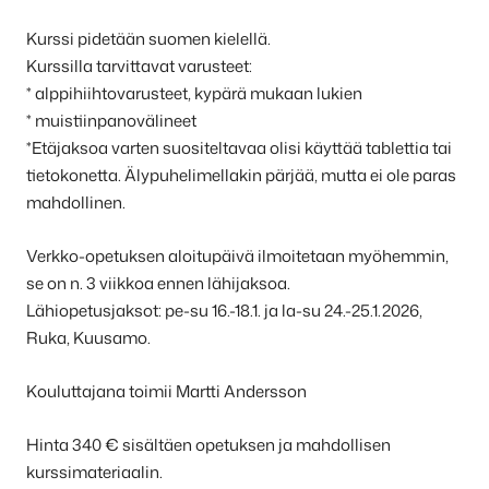
Kurssi pidetään suomen kielellä.
Kurssilla tarvittavat varusteet:
* alppihiihtovarusteet, kypärä mukaan lukien
* muistiinpanovälineet
*Etäjaksoa varten suositeltavaa olisi käyttää tablettia tai
tietokonetta. Älypuhelimellakin pärjää, mutta ei ole paras
mahdollinen.
Verkko-opetuksen aloitupäivä ilmoitetaan myöhemmin,
se on n. 3 viikkoa ennen lähijaksoa.
Lähiopetusjaksot: pe-su 16.-18.1. ja la-su 24.-25.1.2026,
Ruka, Kuusamo.
Kouluttajana toimii Martti Andersson
Hinta 340 € sisältäen opetuksen ja mahdollisen
kurssimateriaalin.