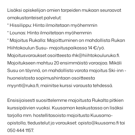
Lisäksi opiskelijan omien tarpeiden mukaan seuraavat
omakustanteiset palvelut:
* Hissilippu: Hinta ilmoitetaan myöhemmin
* Lounas: Hinta ilmoitetaan myöhemmin
* Majoitus Rukalla: Majoittuminen on mahdollista Rukan
Hiihtokoulun Susu- majoituspaikassa 14 €/yö.
Majoitusvaraukset osoitteesta rhk@hiihtokouluruka.fi.
Majoitukseen mahtuu 20 ensimmäistä varaajaa. Mikäli
Susu on täynnä, on mahdollista varata majoitus Ski-inn -
huoneistosta sopimushintaan osoitteesta
myynti@ruka.fi, mainitse kurssi varausta tehdessä.
Ensisijaisesti suosittelemme majoitusta Rukalta pitkien
kurssipäivien vuoksi. Kuusamon keskustassa on lisäksi
tarjolla mm. hostellitasoista majoitusta Kuusamo-
opistolla, tiedustelut ja varaukset: opisto@kuusamo.fi tai
050 444 1157.