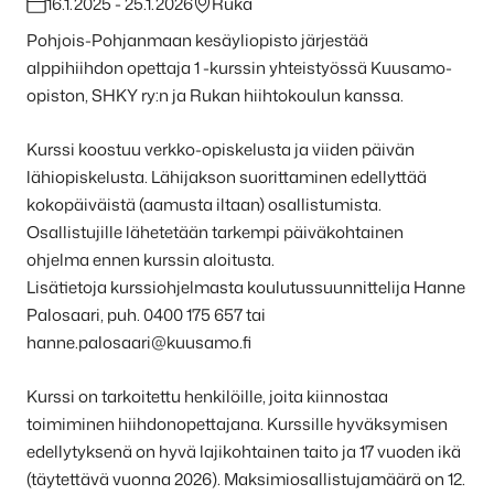
16.1.2025 - 25.1.2026
Ruka
Pohjois-Pohjanmaan kesäyliopisto järjestää
alppihiihdon opettaja 1 -kurssin yhteistyössä Kuusamo-
opiston, SHKY ry:n ja Rukan hiihtokoulun kanssa.
Kurssi koostuu verkko-opiskelusta ja viiden päivän
lähiopiskelusta. Lähijakson suorittaminen edellyttää
kokopäiväistä (aamusta iltaan) osallistumista.
Osallistujille lähetetään tarkempi päiväkohtainen
ohjelma ennen kurssin aloitusta.
Lisätietoja kurssiohjelmasta koulutussuunnittelija Hanne
Palosaari, puh. 0400 175 657 tai
hanne.palosaari@kuusamo.fi
Kurssi on tarkoitettu henkilöille, joita kiinnostaa
toimiminen hiihdonopettajana. Kurssille hyväksymisen
edellytyksenä on hyvä lajikohtainen taito ja 17 vuoden ikä
(täytettävä vuonna 2026). Maksimiosallistujamäärä on 12.