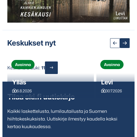
yli
seuraavaan
sisältöön
Keskukset nyt
Avoinna
Avoinna
Keskuksia auki:
11
Ylläs
Levi
6.8.2026
30.7.2026
Tilaa ski.fi uutiskirje
Kaikki laskettelusta, lumilautailusta ja Suomen
hiihtokeskuksista. Uutiskirje ilmestyy kaudella kaksi
kertaa kuukaudessa.