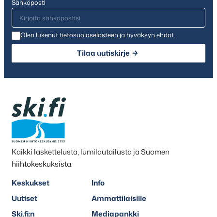
Sähköposti
Olen lukenut
tietosuojaselosteen
ja hyväksyn ehdot.
Tilaa uutiskirje
Kaikki laskettelusta, lumilautailusta ja Suomen
hiihtokeskuksista.
Keskukset
Info
Uutiset
Ammattilaisille
Ski.fi:n
Mediapankki