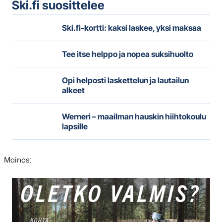
Ski.fi suosittelee
Ski.fi-kortti: kaksi laskee, yksi maksaa
Tee itse helppo ja nopea suksihuolto
Opi helposti laskettelun ja lautailun
alkeet
Werneri – maailman hauskin hiihtokoulu
lapsille
Mainos:
Hyppää
karusellisisällön