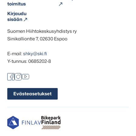
toimitus
Kirjaudu
sisään
Suomen Hiihtokeskusyhdistys ry
Sinikalliontie 7, 02630 Espoo
E-mail:
shky@ski.fi
Y-tunnus: 0685202-8
Facebook
Instagram
Youtube
Evästeasetukset