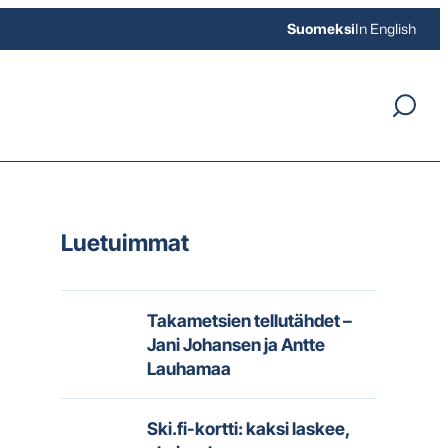
Suomeksi
In English
Luetuimmat
Takametsien tellutähdet –
Jani Johansen ja Antte
Lauhamaa
Ski.fi-kortti: kaksi laskee,