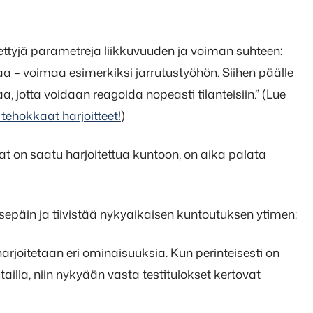
 tiettyjä parametreja liikkuvuuden ja voiman suhteen:
aa – voimaa esimerkiksi jarrutustyöhön. Siihen päälle
, jotta voidaan reagoida nopeasti tilanteisiin.” (Lue
ehokkaat harjoitteet!
)
at on saatu harjoitettua kuntoon, on aika palata
sepäin ja tiivistää nykyaikaisen kuntoutuksen ytimen:
rjoitetaan eri ominaisuuksia. Kun perinteisesti on
tailla, niin nykyään vasta testitulokset kertovat