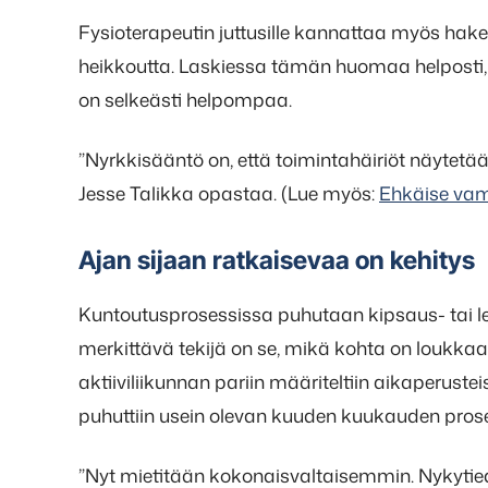
Fysioterapeutin juttusille kannattaa myös hake
heikkoutta. Laskiessa tämän huomaa helposti, m
on selkeästi helpompaa.
”Nyrkkisääntö on, että toimintahäiriöt näytetää
Jesse Talikka opastaa. (Lue myös:
Ehkäise vamm
Ajan sijaan ratkaisevaa on kehitys
Kuntoutusprosessissa puhutaan kipsaus- tai le
merkittävä tekijä on se, mikä kohta on loukka
aktiiviliikunnan pariin määriteltiin aikaperust
puhuttiin usein olevan kuuden kuukauden prose
”Nyt mietitään kokonaisvaltaisemmin. Nykytiedon