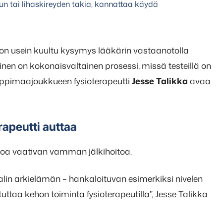
un tai lihaskireyden takia, kannattaa käydä
 on usein kuultu kysymys lääkärin vastaanotolla
n on kokonaisvaltainen prosessi, missä testeillä on
ppimaajoukkueen fysioterapeutti
Jesse Talikka
avaa
rapeutti auttaa
itoa vaativan vamman jälkihoitoa.
lin arkielämän – hankaloituvan esimerkiksi nivelen
uttaa kehon toiminta fysioterapeutilla”, Jesse Talikka