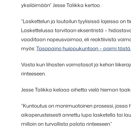
yksilöimään” Jesse Talikka kertoo.
”Laskettelun ja lautailun tyylisissä lajeissa on
Laskettelussa tarvitaan eksentristä – hidastav
vaaditaan nopeusvoimaa, eli reaktiivista voimaa
myös:
Tasapaino huippukuntoon – poimi tästä t
Vasta kun lihasten voimatasot ja kehon liikeraj
rinteeseen.
Jesse Talikka kelaaa aihetta vielä hieman taak
”Kuntoutus on monimuotoinen prosessi, jossa ha
aikaperusteisesti annettu lupa lasketella tai lau
milloin on turvallista palata rinteeseen.”