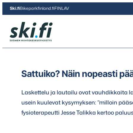
Siirry
Ski.fi
Bikeparkfinland.fi
FINLAV
suoraan
sisältöön
Ski.fi
Sattuiko? Näin nopeasti pää
Laskettelu ja lautailu ovat vauhdikkaita laje
usein kuulevat kysymyksen: ”milloin pääs
fysioterapeutti Jesse Talikka kertoo paluus