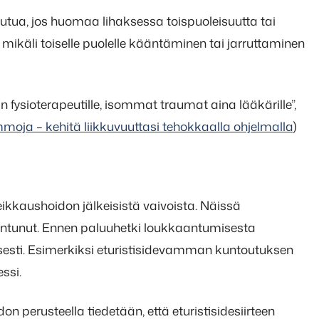
utua, jos huomaa lihaksessa toispuoleisuutta tai
ikäli toiselle puolelle kääntäminen tai jarruttaminen
n fysioterapeutille, isommat traumat aina lääkärille”,
oja – kehitä liikkuvuuttasi tehokkaalla ohjelmalla
)
ikkaushoidon jälkeisistä vaivoista. Näissä
antunut. Ennen paluuhetki loukkaantumisesta
eisesti. Esimerkiksi eturistisidevamman kuntoutuksen
ssi.
 perusteella tiedetään, että eturistisidesiirteen