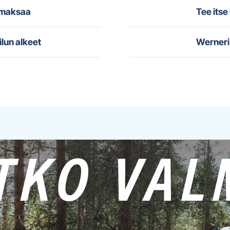
i maksaa
Tee itse
ilun alkeet
Werneri 