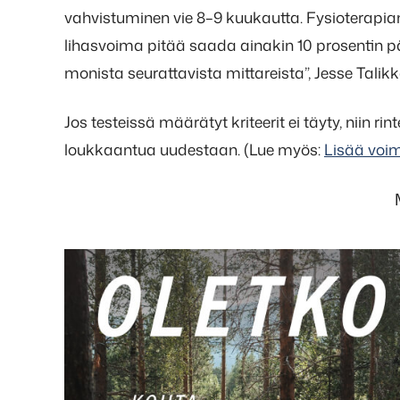
vahvistuminen vie 8–9 kuukautta. Fysioterapian
lihasvoima pitää saada ainakin 10 prosentin p
monista seurattavista mittareista”, Jesse Talik
Jos testeissä määrätyt kriteerit ei täyty, niin r
loukkaantua uudestaan. (Lue myös:
Lisää voim