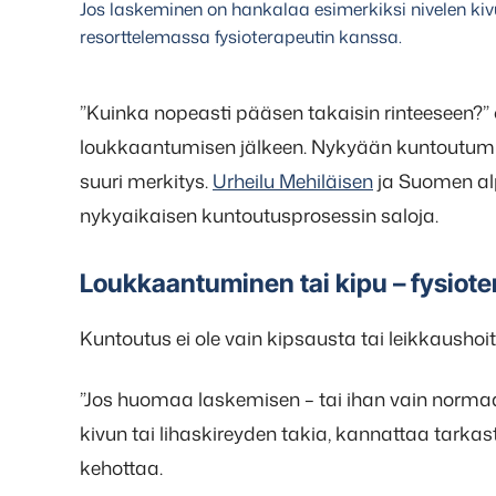
Jos laskeminen on hankalaa esimerkiksi nivelen kiv
resorttelemassa fysioterapeutin kanssa.
”Kuinka nopeasti pääsen takaisin rinteeseen?”
loukkaantumisen jälkeen. Nykyään kuntoutumine
suuri merkitys.
Urheilu Mehiläisen
ja Suomen al
nykyaikaisen kuntoutusprosessin saloja.
Loukkaantuminen tai kipu – fysiote
Kuntoutus ei ole vain kipsausta tai leikkausho
”Jos huomaa laskemisen – tai ihan vain normaa
kivun tai lihaskireyden takia, kannattaa tarkast
kehottaa.