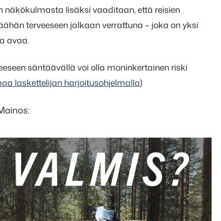
 näkökulmasta lisäksi vaaditaan, että reisien
äähän terveeseen jalkaan verrattuna – joka on yksi
ka avaa.
inteeseen säntäävällä voi olla moninkertainen riski
aa laskettelijan harjoitusohjelmalla
)
Mainos: