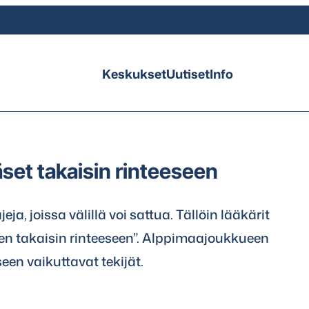
Keskukset
Uutiset
Info
set takaisin rinteeseen
ja, joissa välillä voi sattua. Tällöin lääkärit
en takaisin rinteeseen”. Alppimaajoukkueen
een vaikuttavat tekijät.