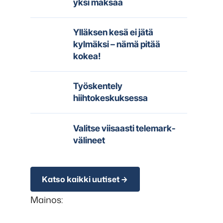
yksi maksaa
Ylläksen kesä ei jätä
kylmäksi – nämä pitää
kokea!
Työskentely
hiihtokeskuksessa
Valitse viisaasti telemark-
välineet
Katso kaikki uutiset
Mainos: