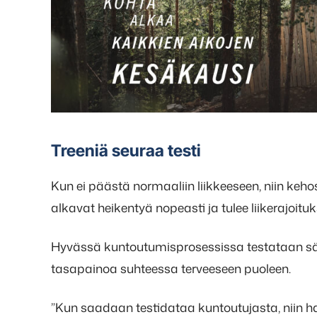
Treeniä seuraa testi
Kun ei päästä normaaliin liikkeeseen, niin keho
alkavat heikentyä nopeasti ja tulee liikerajoituk
Hyvässä kuntoutumisprosessissa testataan säänn
tasapainoa suhteessa terveeseen puoleen.
”Kun saadaan testidataa kuntoutujasta, niin h