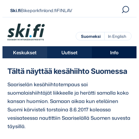
Siirry
Ski.fi
Bikeparkfinland.fi
FINLAV
suoraan
sisältöön
Ski.fi
Suomeksi
In English
Keskukset
Uutiset
Info
Tältä näyttää kesähiihto Suomessa
Saariselän kesähiihtotempaus sai
suomalaishiihtäjät liikkeelle ja herätti samalla koko
kansan huomion. Samaan aikaa kun eteläinen
Suomi kärvisteli torstaina 8.6.2017 koleassa
vesisateessa nautittiin Saariselällä Suomen suvesta
täysillä.