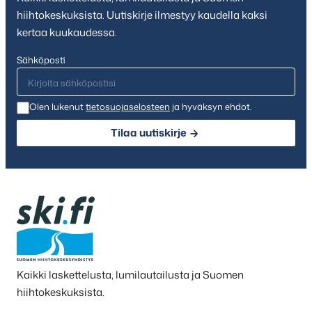
hiihtokeskuksista. Uutiskirje ilmestyy kaudella kaksi
kertaa kuukaudessa.
Sähköposti
Olen lukenut
tietosuojaselosteen
ja hyväksyn ehdot.
Tilaa uutiskirje
Kaikki laskettelusta, lumilautailusta ja Suomen
hiihtokeskuksista.