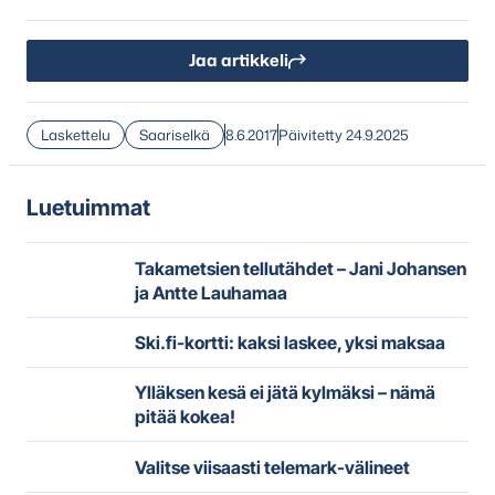
Jaa artikkeli
Laskettelu
Saariselkä
8.6.2017
Päivitetty 24.9.2025
Luetuimmat
Takametsien tellutähdet – Jani Johansen
ja Antte Lauhamaa
Ski.fi-kortti: kaksi laskee, yksi maksaa
Ylläksen kesä ei jätä kylmäksi – nämä
pitää kokea!
Valitse viisaasti telemark-välineet