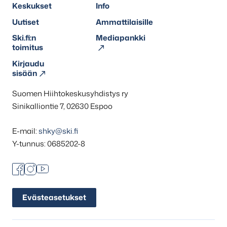
Keskukset
Info
Uutiset
Ammattilaisille
Ski.fi:n
Mediapankki
toimitus
Kirjaudu
sisään
Suomen Hiihtokeskusyhdistys ry
Sinikalliontie 7, 02630 Espoo
E-mail:
shky@ski.fi
Y-tunnus: 0685202-8
Facebook
Instagram
Youtube
Evästeasetukset