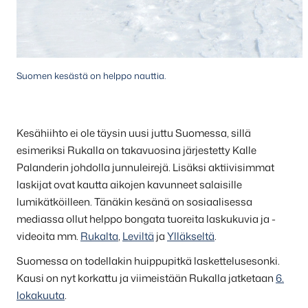
Suomen kesästä on helppo nauttia.
Kesähiihto ei ole täysin uusi juttu Suomessa, sillä
esimeriksi Rukalla on takavuosina järjestetty Kalle
Palanderin johdolla junnuleirejä. Lisäksi aktiivisimmat
laskijat ovat kautta aikojen kavunneet salaisille
lumikätköilleen. Tänäkin kesänä on sosiaalisessa
mediassa ollut helppo bongata tuoreita laskukuvia ja -
videoita mm.
Rukalta
,
Leviltä
ja
Ylläkseltä
.
Suomessa on todellakin huippupitkä laskettelusesonki.
Kausi on nyt korkattu ja viimeistään Rukalla jatketaan
6.
lokakuuta
.