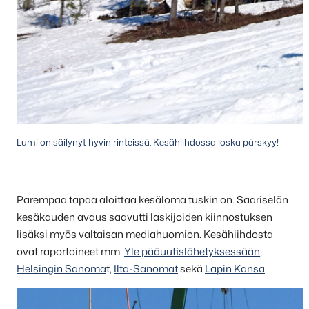
Lumi on säilynyt hyvin rinteissä. Kesähiihdossa loska pärskyy!
Parempaa tapaa aloittaa kesäloma tuskin on. Saariselän
kesäkauden avaus saavutti laskijoiden kiinnostuksen
lisäksi myös valtaisan mediahuomion. Kesähiihdosta
ovat raportoineet mm.
Yle pääuutislähetyksessään
,
Helsingin Sanoma
t,
Ilta-Sanomat
sekä
Lapin Kansa
.