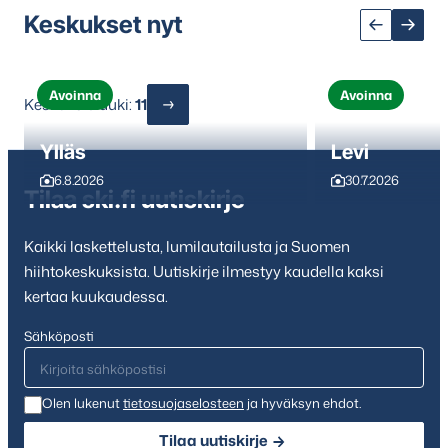
Keskukset nyt
Avoinna
Avoinna
Keskuksia auki:
11
Ylläs
Levi
6.8.2026
30.7.2026
Tilaa ski.fi uutiskirje
Kaikki laskettelusta, lumilautailusta ja Suomen
hiihtokeskuksista. Uutiskirje ilmestyy kaudella kaksi
kertaa kuukaudessa.
Sähköposti
Olen lukenut
tietosuojaselosteen
ja hyväksyn ehdot.
Tilaa uutiskirje