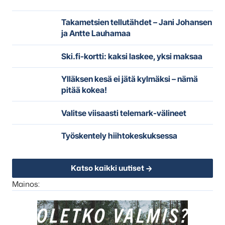
Takametsien tellutähdet – Jani Johansen
ja Antte Lauhamaa
Ski.fi-kortti: kaksi laskee, yksi maksaa
Ylläksen kesä ei jätä kylmäksi – nämä
pitää kokea!
Valitse viisaasti telemark-välineet
Työskentely hiihtokeskuksessa
Katso kaikki uutiset
Mainos: