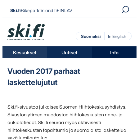
Siirry
Ski.fi
Bikeparkfinland.fi
FINLAV
suoraan
sisältöön
Ski.fi
Suomeksi
In English
Keskukset
Uutiset
Info
Vuoden 2017 parhaat
laskettelujutut
Ski.fi-sivustoa julkaisee Suomen Hiihtokeskusyhdistys.
Sivuston ytimen muodostaa hiihtokeskusten rinne- ja
aukiolotiedot. Ski.fi seuraa myös aktiivisesti
hiihtokeskusten tapahtumia ja suomalaista laskettelua
sekä lumilautailua.