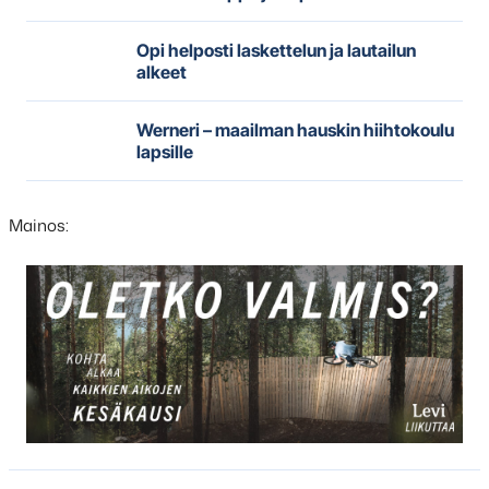
Opi helposti laskettelun ja lautailun
alkeet
Werneri – maailman hauskin hiihtokoulu
lapsille
Mainos:
Hyppää
karusellisisällön
yli
seuraavaan
sisältöön