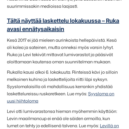
suurimmissakin medioissa laajasti.
Tältä näyttää laskettelu lokakuussa – Ruka
avasi ennätysaikaisin
Kesä 2017 ei jää mieleen aurinkoista hellepäivistä. Kesä
oli kolea ja sateinen, mutta onneksi myös varsin lyhyt.
Ruka ja Levi tekivät mittavat lumivarastot ja pääsivät
aloittamaan kautensa oman suunnitelman mukaan.
Rukalla kausi alkoi 6. lokakuuta. Rinteissä kävi jo silloin
melkoinen kuhina ja laskettelijoita riitti läpi syksyn.
Syyslomalaisilla oli mahdollisuus kerrankin yhdistää
laskettelureissu ruskaretkeen. Lue myös:
Syysloma on
uusi hiihtoloma
Levi otti lumivarastonsa hieman myöhemmin käyttöön:
Levin maailmancup ei enää ole säiden armoilla, kun
lumet on tehty jo edellisenä talvena. Lue myös:
Levillä on