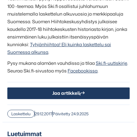
100 -teemaa. Myös Ski.fi osallistui juhlahumuun
muistelemalla laskettelun alkuvuosia ja merkkipaaluja
Suomessa. Suomen Hiihtokeskusyhdistys julkaisee
kaudella 2017–18 hiihtokeskusten historiasta kirjan, jonka
ensimmäinen luku julkaistiin itsenäisyyspäivän
kunniaksi:
Tyhjänhiihtoa! Eli kuinka laskettelu sai
Suomessa alkunsa
.
Pysy mukana alamäen vauhdissa ja tilaa
Ski.fi-uutiskirje
.
Seuraa Ski.fi-sivustoa myös
Facebookissa
.
Jaa artikkeli
Laskettelu
29.12.2017
Päivitetty 24.9.2025
Luetuimmat