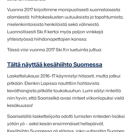
Vuonna 2017 kirjoitimme monipuolisesti suomalaisesta
alamäestä: hiihtokeskusten uutuuksista ja tapahtumista,
mielenkiintoisista henkilöistä sekä välineistä.
Luonnollisesti Ski.fi kertoi myös paljon vinkkejä
yhteistyössä hiihdonopettajien kanssa.
Tässä viisi vuonna 2017 Ski.fi:n luetuinta juttua:
Tältä näyttää kesähiihto Suomessa
Laskettelukausi 2016–17 käynnistyi hitaasti, mutta jatkui
pitkään. Etenkin Lapissa nautittiin hohtavista
keväthangista pitkälle toukokuuhun. Lumi säilyi rinteillä
niin hyvin, että Saariselkä avasi rinteet viikonlopuksi vielä
kesäkuussa!
Saariselällä laskettelijoita odotti lumisten rinteiden lisäksi
yötön yö – sekä kesän ensimmäiset hellepäivät.
Kesähiihto Suomessa oli elämys, joka uutisoitiin Suomen