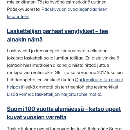
mielenkiinnon. Tästä hyvänä esimerkkinä uutinen
Pääskyvuoresta:
Pääskyvuori avaa legendaarisen
kisarinteen
Laskettelijan parhaat venytykset – tee
ainakin nämä
Laskuvinkit ja treeniohjeet kiinnostavat melkeinpä
jokaista laskettelijaa ja lumilautailijaa. Erilaisia vinkkejä
jaetaan hissimatkojen aikana ja niistä riittää juttua
mäkipäivien välissäkin. Ski.fi julkaisi vuonna 2017 lukuisia
hiihdonopettajien vinkkejä (kuten
Opi lumilautailun alkeet
helposti
) sekä ammattilaisten treeniohjeita (esimerkiksi
Lisää voimaa laskettelijan harjoitusohjelmalla
).
Suomi 100 vuotta alamäessä – katso upeat
kuvat vuosien varrelta
Tuskin kukaan pystyi loppuvuodesta välttelemään Suomi