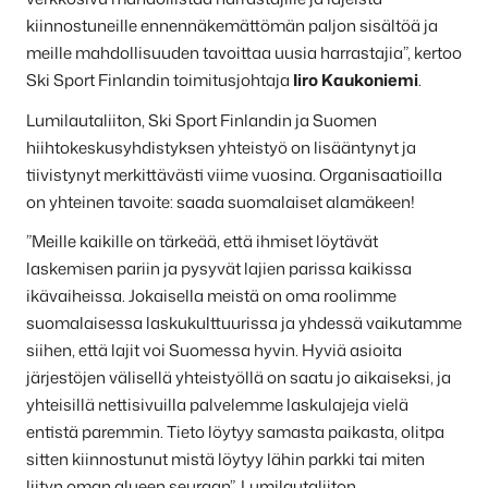
kiinnostuneille ennennäkemättömän paljon sisältöä ja
meille mahdollisuuden tavoittaa uusia harrastajia”, kertoo
Ski Sport Finlandin toimitusjohtaja
Iiro Kaukoniemi
.
Lumilautaliiton, Ski Sport Finlandin ja Suomen
hiihtokeskusyhdistyksen yhteistyö on lisääntynyt ja
tiivistynyt merkittävästi viime vuosina. Organisaatioilla
on yhteinen tavoite: saada suomalaiset alamäkeen!
”Meille kaikille on tärkeää, että ihmiset löytävät
laskemisen pariin ja pysyvät lajien parissa kaikissa
ikävaiheissa. Jokaisella meistä on oma roolimme
suomalaisessa laskukulttuurissa ja yhdessä vaikutamme
siihen, että lajit voi Suomessa hyvin. Hyviä asioita
järjestöjen välisellä yhteistyöllä on saatu jo aikaiseksi, ja
yhteisillä nettisivuilla palvelemme laskulajeja vielä
entistä paremmin. Tieto löytyy samasta paikasta, olitpa
sitten kiinnostunut mistä löytyy lähin parkki tai miten
liityn oman alueen seuraan”, Lumilautaliiton