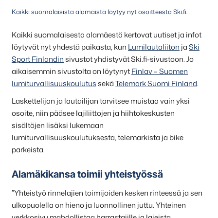
Kaikki suomalaisista alamäistä löytyy nyt osoitteesta Ski.fi.
Kaikki suomalaisesta alamäestä kertovat uutiset ja infot
löytyvät nyt yhdestä paikasta, kun
Lumilautaliiton
ja
Ski
Sport Finlandin
sivustot yhdistyvät Ski.fi-sivustoon. Jo
aikaisemmin sivustolta on löytynyt
Finlav – Suomen
lumiturvallisuuskoulutus
sekä
Telemark Suomi Finland
.
Laskettelijan ja lautailijan tarvitsee muistaa vain yksi
osoite, niin pääsee lajiliittojen ja hiihtokeskusten
sisältöjen lisäksi lukemaan
lumiturvallisuuskoulutuksesta, telemarkista ja bike
parkeista.
Alamäkikansa toimii yhteistyössä
”Yhteistyö rinnelajien toimijoiden kesken rinteessä ja sen
ulkopuolella on hieno ja luonnollinen juttu. Yhteinen
verkkosivu mahdollistaa harrastajille ja lajeista