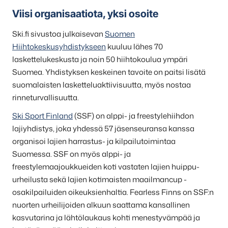
Viisi organisaatiota, yksi osoite
Ski.fi sivustoa julkaisevan
Suomen
Hiihtokeskusyhdistykseen
kuuluu lähes 70
laskettelukeskusta ja noin 50 hiihtokoulua ympäri
Suomea. Yhdistyksen keskeinen tavoite on paitsi lisätä
suomalaisten lasketteluaktiivisuutta, myös nostaa
rinneturvallisuutta.
Ski Sport Finland
(SSF) on alppi- ja freestylehiihdon
lajiyhdistys, joka yhdessä 57 jäsenseuransa kanssa
organisoi lajien harrastus- ja kilpailutoimintaa
Suomessa. SSF on myös alppi- ja
freestylemaajoukkueiden koti vastaten lajien huippu-
urheilusta sekä lajien kotimaisten maailmancup -
osakilpailuiden oikeuksienhaltia. Fearless Finns on SSF:n
nuorten urheilijoiden alkuun saattama kansallinen
kasvutarina ja lähtölaukaus kohti menestyvämpää ja