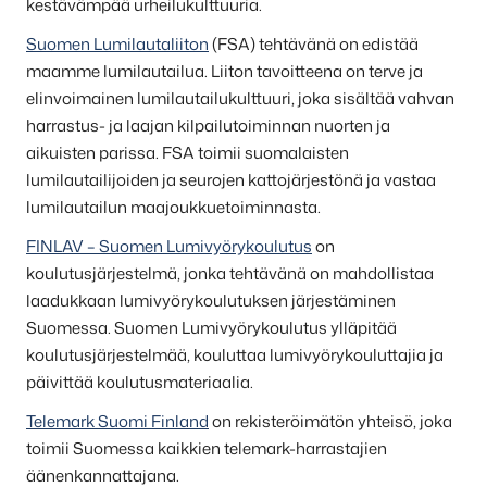
kestävämpää urheilukulttuuria.
Suomen Lumilautaliiton
(FSA) tehtävänä on edistää
maamme lumilautailua. Liiton tavoitteena on terve ja
elinvoimainen lumilautailukulttuuri, joka sisältää vahvan
harrastus- ja laajan kilpailutoiminnan nuorten ja
aikuisten parissa. FSA toimii suomalaisten
lumilautailijoiden ja seurojen kattojärjestönä ja vastaa
lumilautailun maajoukkuetoiminnasta.
FINLAV – Suomen Lumivyörykoulutus
on
koulutusjärjestelmä, jonka tehtävänä on mahdollistaa
laadukkaan lumivyörykoulutuksen järjestäminen
Suomessa. Suomen Lumivyörykoulutus ylläpitää
koulutusjärjestelmää, kouluttaa lumivyörykouluttajia ja
päivittää koulutusmateriaalia.
Telemark Suomi Finland
on rekisteröimätön yhteisö, joka
toimii Suomessa kaikkien telemark-harrastajien
äänenkannattajana.