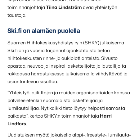
toiminnanjohtaja
Tiina Lindström
avaa yhteistyön
taustoja.
Ski.fi on alamäen puolella
Suomen Hiihtokeskusyhdistys ry:n (SHKY) julkaisema
Ski.fi on jo vuosia tarjonnut ajankohtaista tietoa
hiihtokeskusten rinne- ja aukiolotilanteista. Sivusto
opastaa, neuvoo ja inspiroi laskettelijoita ja lautailijoita
rakkaassa harrastuksessa julkaisemalla viihdyttävää ja
asiantuntevaa sisältöä.
”Yhteistyö lajiliittojen ja muiden organisaatioiden kanssa
palvelee etenkin suomalaista laskettelijaa ja
lumilautailijaa. Nyt kaikki tieto löytyy helposti samasta
paikasta”, kertoo SHKY:n toiminnanjohtaja
Harri
Lindfors
.
Uudistuksen myötä jokaisella alppi-, freestyle-, lumilauta-