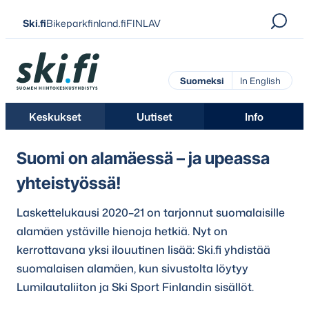
Siirry
Ski.fi
Bikeparkfinland.fi
FINLAV
suoraan
sisältöön
Ski.fi
Suomeksi
In English
Keskukset
Uutiset
Info
Suomi on alamäessä – ja upeassa
yhteistyössä!
Laskettelukausi 2020–21 on tarjonnut suomalaisille
alamäen ystäville hienoja hetkiä. Nyt on
kerrottavana yksi ilouutinen lisää: Ski.fi yhdistää
suomalaisen alamäen, kun sivustolta löytyy
Lumilautaliiton ja Ski Sport Finlandin sisällöt.