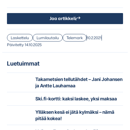
Jaa artikkeli
Laskettelu
Lumilautailu
Telemark
10.2.2021
Päivitetty 14.10.2025
Luetuimmat
Takametsien tellutähdet – Jani Johansen
ja Antte Lauhamaa
Ski.fi-kortti: kaksi laskee, yksi maksaa
Ylläksen kesä ei jätä kylmäksi – nämä
pitää kokea!