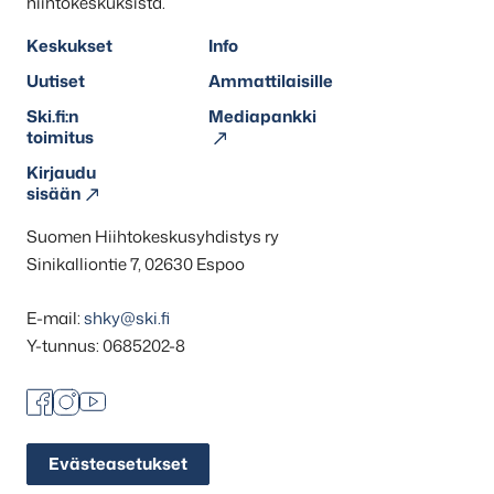
hiihtokeskuksista.
Keskukset
Info
Uutiset
Ammattilaisille
Ski.fi:n
Mediapankki
toimitus
Kirjaudu
sisään
Suomen Hiihtokeskusyhdistys ry
Sinikalliontie 7, 02630 Espoo
E-mail:
shky@ski.fi
Y-tunnus: 0685202-8
Facebook
Instagram
Youtube
Evästeasetukset