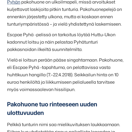
Pyhän
pakohuone on ulkoilmapeli, missä arvoitukset
kuljettavat laskijoita pitkin tunturia. Pakohuonepelejä on
ennenkin järjestetty ulkona, mutta ei koskaan ennen
tunturiympäristössä – ja vielä yhdistettynä laskemiseen.
Escpae Pyhä -pelissä on tarkoitus löytää Huttu-Ukon
kadonnut loitsu ja näin pelastaa Pyhätunturi
pakkasnoidan ilkeiltä suunnitelmilta.
Vielä ei loitsun perään pääse singahtamaan. Pakohuone,
eli Escpae Pyhä -tapahtuma, on pelattavissa vasta
huhtikuun hangilla (7.–22.4.2018). Seikkailun hinta on 10
euroa henkilöltä ja liikkumiseen pelialueella tarvitsee
myös voimassaolevan hissilipun.
Pakohuone tuo rinteeseen uuden
ulottuvuuden
Pelkkä tunturin nimi saa mielikuvituksen laukkaamaan.
Siihen kun yhdistetään ripaus paikallista legendaa ja