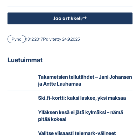
Jaa artikkeli
Pyhä
13.12.2017
Päivitetty 24.9.2025
Luetuimmat
Takametsien tellutähdet – Jani Johansen
ja Antte Lauhamaa
Ski.fi-kortti: kaksi laskee, yksi maksaa
Ylläksen kesä ei jätä kylmäksi – nämä
pitää kokea!
Valitse viisaasti telemark-välineet