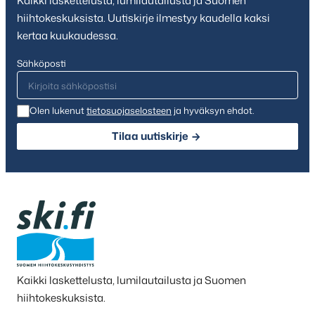
Kaikki laskettelusta, lumilautailusta ja Suomen
hiihtokeskuksista. Uutiskirje ilmestyy kaudella kaksi
kertaa kuukaudessa.
Sähköposti
Olen lukenut
tietosuojaselosteen
ja hyväksyn ehdot.
Tilaa uutiskirje
Kaikki laskettelusta, lumilautailusta ja Suomen
hiihtokeskuksista.