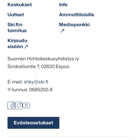
Keskukset
Info
Uutiset
Ammattilaisille
Ski.fi:n
Mediapankki
toimitus
Kirjaudu
sisään
Suomen Hiihtokeskusyhdistys ry
Sinikalliontie 7, 02630 Espoo
E-mail:
shky@ski.fi
Y-tunnus: 0685202-8
Facebook
Instagram
Youtube
Evästeasetukset