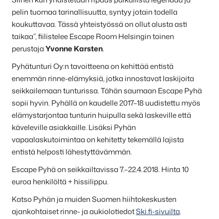
pelin tuomaa tarinallisuutta, syntyy jotain todella
koukuttavaa. Tässä yhteistyössä on ollut alusta asti
taikaa”, fiilistelee Escape Room Helsingin toinen
perustaja
Yvonne Karsten
.
Pyhätunturi Oy:n tavoitteena on kehittää entistä
enemmän rinne-elämyksiä, jotka innostavat laskijoita
seikkailemaan tunturissa. Tähän saumaan Escape Pyhä
sopii hyvin. Pyhällä on kaudelle 2017–18 uudistettu myös
elämystarjontaa tunturin huipulla sekä laskeville että
käveleville asiakkaille. Lisäksi Pyhän
vapaalaskutoimintaa on kehitetty tekemällä lajista
entistä helposti lähestyttävämmän.
Escape Pyhä on seikkailtavissa 7.–22.4.2018. Hinta 10
euroa henkilöltä + hissilippu.
Katso Pyhän ja muiden Suomen hiihtokeskusten
ajankohtaiset rinne- ja aukiolotiedot
Ski.fi-sivuilta
.