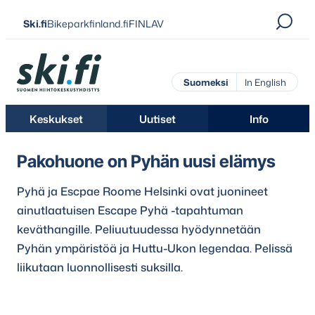
Siirry
Ski.fi
Bikeparkfinland.fi
FINLAV
suoraan
sisältöön
Ski.fi
Suomeksi
In English
Keskukset
Uutiset
Info
Pakohuone on Pyhän uusi elämys
Pyhä ja Escpae Roome Helsinki ovat juonineet
ainutlaatuisen Escape Pyhä -tapahtuman
keväthangille. Peliuutuudessa hyödynnetään
Pyhän ympäristöä ja Huttu-Ukon legendaa. Pelissä
liikutaan luonnollisesti suksilla.