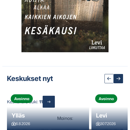
Keskukset nyt
Avoinna
Avoinna
Keskuksia auki:
11
Ylläs
Levi
Mainos:
6.8.2026
30.7.2026