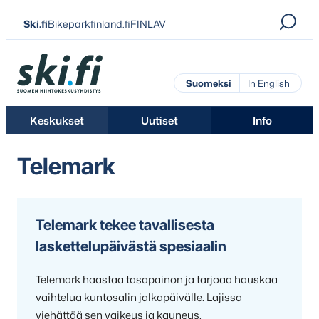
Siirry
Ski.fi
Bikeparkfinland.fi
FINLAV
suoraan
sisältöön
Ski.fi
Suomeksi
In English
Keskukset
Uutiset
Info
Telemark
Telemark tekee tavallisesta
laskettelupäivästä spesiaalin
Telemark haastaa tasapainon ja tarjoaa hauskaa
vaihtelua kuntosalin jalkapäivälle. Lajissa
viehättää sen vaikeus ja kauneus.