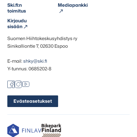
Ski.fi:n
Mediapankki
toimitus
Kirjaudu
sisään
Suomen Hiihtokeskusyhdistys ry
Sinikalliontie 7, 02630 Espoo
E-mail:
shky@ski.fi
Y-tunnus: 0685202-8
Facebook
Instagram
Youtube
Evästeasetukset