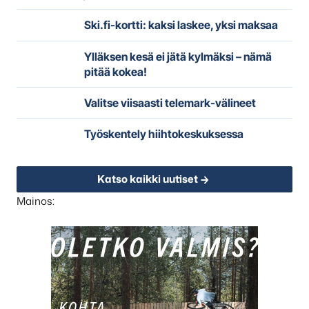
Ski.fi-kortti: kaksi laskee, yksi maksaa
Ylläksen kesä ei jätä kylmäksi – nämä
pitää kokea!
Valitse viisaasti telemark-välineet
Työskentely hiihtokeskuksessa
Katso kaikki uutiset
Mainos: