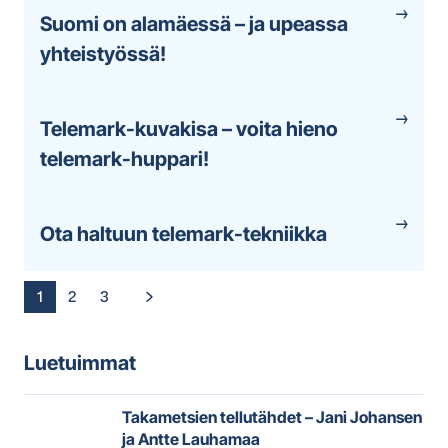
Suomi on alamäessä – ja upeassa
yhteistyössä!
Telemark-kuvakisa – voita hieno
telemark-huppari!
Ota haltuun telemark-tekniikka
Artikkelien
1
2
3
sivutus
Luetuimmat
Takametsien tellutähdet – Jani Johansen
ja Antte Lauhamaa