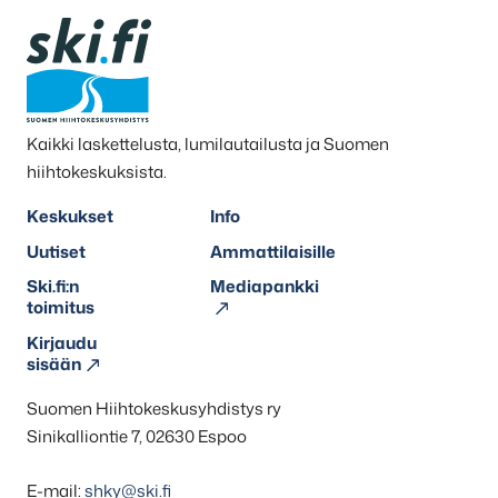
Kaikki laskettelusta, lumilautailusta ja Suomen
hiihtokeskuksista.
Keskukset
Info
Uutiset
Ammattilaisille
Ski.fi:n
Mediapankki
toimitus
Kirjaudu
sisään
Suomen Hiihtokeskusyhdistys ry
Sinikalliontie 7, 02630 Espoo
E-mail:
shky@ski.fi