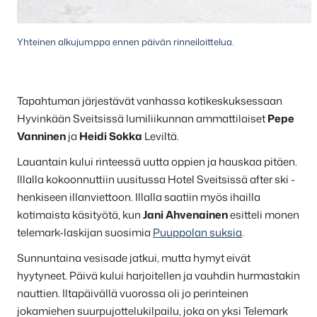
Yhteinen alkujumppa ennen päivän rinneiloittelua.
Tapahtuman järjestävät vanhassa kotikeskuksessaan
Hyvinkään Sveitsissä lumiliikunnan ammattilaiset
Pepe
Vanninen
ja
Heidi Sokka
Leviltä.
Lauantain kului rinteessä uutta oppien ja hauskaa pitäen.
Illalla kokoonnuttiin uusitussa Hotel Sveitsissä after ski -
henkiseen illanviettoon. Illalla saatiin myös ihailla
kotimaista käsityötä, kun
Jani Ahvenainen
esitteli monen
telemark-laskijan suosimia
Puuppolan suksia
.
Sunnuntaina vesisade jatkui, mutta hymyt eivät
hyytyneet. Päivä kului harjoitellen ja vauhdin hurmastakin
nauttien. Iltapäivällä vuorossa oli jo perinteinen
jokamiehen suurpujottelukilpailu, joka on yksi Telemark