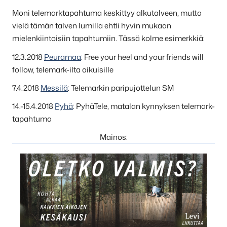
Moni telemarktapahtuma keskittyy alkutalveen, mutta
vielä tämän talven lumilla ehtii hyvin mukaan
mielenkiintoisiin tapahtumiin. Tässä kolme esimerkkiä:
12.3.2018
Peuramaa
: Free your heel and your friends will
follow, telemark-ilta aikuisille
7.4.2018
Messilä
: Telemarkin paripujottelun SM
14.-15.4.2018
Pyhä
: PyhäTele, matalan kynnyksen telemark-
tapahtuma
Mainos: