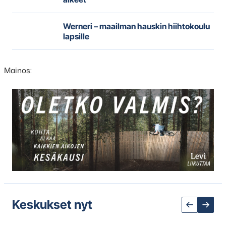
Werneri – maailman hauskin hiihtokoulu
lapsille
Mainos:
Hyppää
karusellisisällön
yli
seuraavaan
sisältöön
Keskukset nyt