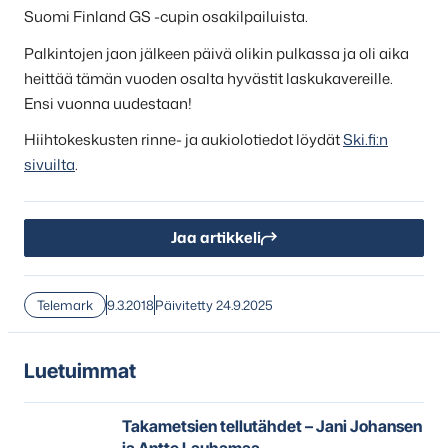
Suomi Finland GS -cupin osakilpailuista.
Palkintojen jaon jälkeen päivä olikin pulkassa ja oli aika
heittää tämän vuoden osalta hyvästit laskukavereille.
Ensi vuonna uudestaan!
Hiihtokeskusten rinne- ja aukiolotiedot löydät
Ski.fi:n
sivuilta
.
Jaa artikkeli
Telemark
9.3.2018
Päivitetty 24.9.2025
Luetuimmat
Takametsien tellutähdet – Jani Johansen
ja Antte Lauhamaa