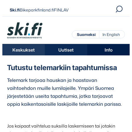
Siirry
Ski.fi
Bikeparkfinland.fi
FINLAV
suoraan
sisältöön
Ski.fi
Suomeksi
In English
Keskukset
Uutiset
Info
Tutustu telemarkiin tapahtumissa
Telemark tarjoaa hauskan ja haastavan
vaihtoehdon muille lumilajeille. Ympäri Suomea
järjestetään useita tapahtumia, jotka tarjoavat
oppia kaikentasoisille laskijoille telemarkin parissa.
Jos kaipaat vaihtelua suksilla laskemiseen tai jotakin