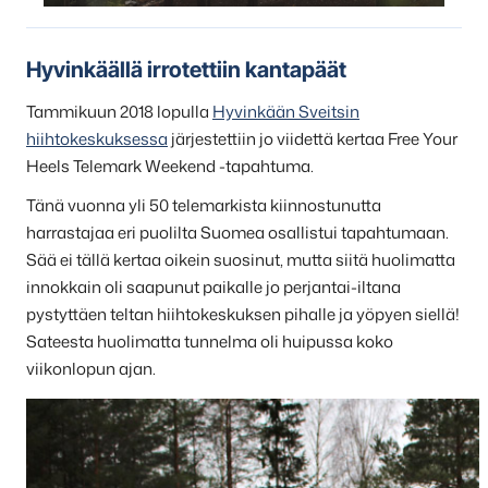
Hyvinkäällä irrotettiin kantapäät
Tammikuun 2018 lopulla
Hyvinkään Sveitsin
hiihtokeskuksessa
järjestettiin jo viidettä kertaa Free Your
Heels Telemark Weekend -tapahtuma.
Tänä vuonna yli 50 telemarkista kiinnostunutta
harrastajaa eri puolilta Suomea osallistui tapahtumaan.
Sää ei tällä kertaa oikein suosinut, mutta siitä huolimatta
innokkain oli saapunut paikalle jo perjantai-iltana
pystyttäen teltan hiihtokeskuksen pihalle ja yöpyen siellä!
Sateesta huolimatta tunnelma oli huipussa koko
viikonlopun ajan.