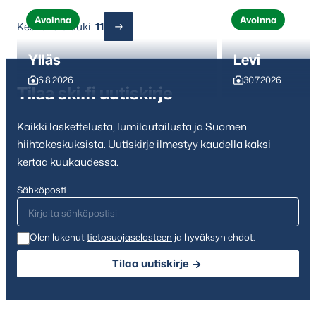
Avoinna
Avoinna
Keskuksia auki:
11
Ylläs
Levi
6.8.2026
30.7.2026
Tilaa ski.fi uutiskirje
Kaikki laskettelusta, lumilautailusta ja Suomen
hiihtokeskuksista. Uutiskirje ilmestyy kaudella kaksi
kertaa kuukaudessa.
Sähköposti
Olen lukenut
tietosuojaselosteen
ja hyväksyn ehdot.
Tilaa uutiskirje