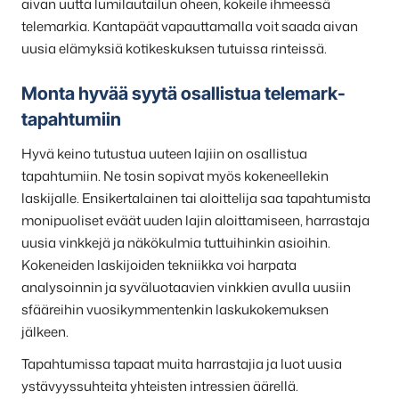
aivan uutta lumilautailun oheen, kokeile ihmeessä
telemarkia. Kantapäät vapauttamalla voit saada aivan
uusia elämyksiä kotikeskuksen tutuissa rinteissä.
Monta hyvää syytä osallistua telemark-
tapahtumiin
Hyvä keino tutustua uuteen lajiin on osallistua
tapahtumiin. Ne tosin sopivat myös kokeneellekin
laskijalle. Ensikertalainen tai aloittelija saa tapahtumista
monipuoliset eväät uuden lajin aloittamiseen, harrastaja
uusia vinkkejä ja näkökulmia tuttuihinkin asioihin.
Kokeneiden laskijoiden tekniikka voi harpata
analysoinnin ja syväluotaavien vinkkien avulla uusiin
sfääreihin vuosikymmentenkin laskukokemuksen
jälkeen.
Tapahtumissa tapaat muita harrastajia ja luot uusia
ystävyyssuhteita yhteisten intressien äärellä.