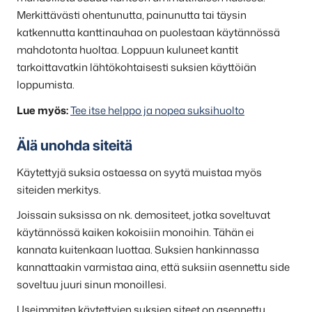
Merkittävästi ohentunutta, painunutta tai täysin
katkennutta kanttinauhaa on puolestaan käytännössä
mahdotonta huoltaa. Loppuun kuluneet kantit
tarkoittavatkin lähtökohtaisesti suksien käyttöiän
loppumista.
Lue myös:
Tee itse helppo ja nopea suksihuolto
Älä unohda siteitä
Käytettyjä suksia ostaessa on syytä muistaa myös
siteiden merkitys.
Joissain suksissa on nk. demositeet, jotka soveltuvat
käytännössä kaiken kokoisiin monoihin. Tähän ei
kannata kuitenkaan luottaa. Suksien hankinnassa
kannattaakin varmistaa aina, että suksiin asennettu side
soveltuu juuri sinun monoillesi.
Useimmiten käytettyjen suksien siteet on asennettu