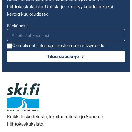
hiihtokeskuksista. Uutiskirje ilmestyy kaudella kaksi
kertaa kuukaudessa.
Sähköposti
Olen lukenut
tietosuojaselosteen
ja hyväksyn ehdot.
Tilaa uutiskirje
Kaikki laskettelusta, lumilautailusta ja Suomen
hiihtokeskuksista.