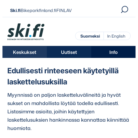
Siirry
Ski.fi
Bikeparkfinland.fi
FINLAV
suoraan
sisältöön
Ski.fi
Suomeksi
In English
Keskukset
Uutiset
Info
Edullisesti rinteeseen käytetyillä
laskettelusuksilla
Myynnissä on paljon lasketteluvälineitä ja hyvät
sukset on mahdollista löytää todella edullisesti.
Listasimme asioita, joihin käytettyjen
laskettelusuksien hankinnassa kannattaa kiinnittää
huomiota.