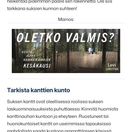
heikentää pidemmän päälle sen rakennetta. Ole siis
tarkkana suksien kunnon suhteen!
Mainos:
Tarkista kanttien kunto
Suksen kantit ovat oleellisessa roolissa suksen
laskuominaisuuksista puhuttaessa. Kiinnitä huomiota
kanttinauhan kuntoon ja eheyteen. Ruostuneet tai
huonokuntoiset kantit on useimmissa tapauksissa
mahdollista saada kuntoon ammattilaisen käsissä.