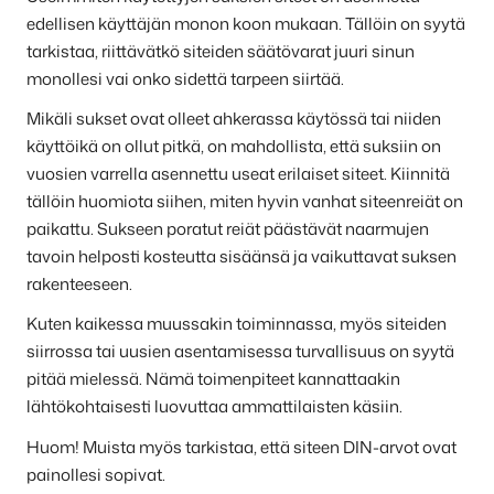
edellisen käyttäjän monon koon mukaan. Tällöin on syytä
tarkistaa, riittävätkö siteiden säätövarat juuri sinun
monollesi vai onko sidettä tarpeen siirtää.
Mikäli sukset ovat olleet ahkerassa käytössä tai niiden
käyttöikä on ollut pitkä, on mahdollista, että suksiin on
vuosien varrella asennettu useat erilaiset siteet. Kiinnitä
tällöin huomiota siihen, miten hyvin vanhat siteenreiät on
paikattu. Sukseen poratut reiät päästävät naarmujen
tavoin helposti kosteutta sisäänsä ja vaikuttavat suksen
rakenteeseen.
Kuten kaikessa muussakin toiminnassa, myös siteiden
siirrossa tai uusien asentamisessa turvallisuus on syytä
pitää mielessä. Nämä toimenpiteet kannattaakin
lähtökohtaisesti luovuttaa ammattilaisten käsiin.
Huom! Muista myös tarkistaa, että siteen DIN-arvot ovat
painollesi sopivat.