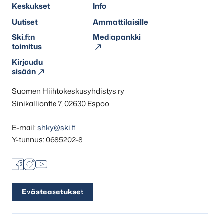
Keskukset
Info
Uutiset
Ammattilaisille
Ski.fi:n
Mediapankki
toimitus
Kirjaudu
sisään
Suomen Hiihtokeskusyhdistys ry
Sinikalliontie 7, 02630 Espoo
E-mail:
shky@ski.fi
Y-tunnus: 0685202-8
Facebook
Instagram
Youtube
Evästeasetukset