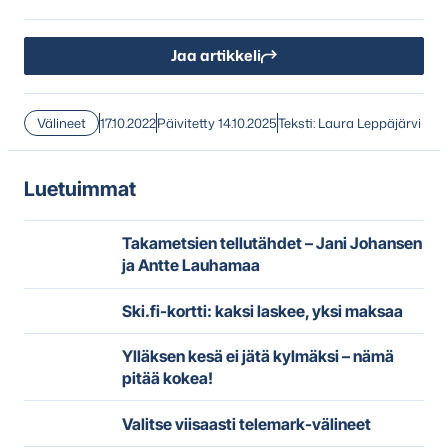
Jaa artikkeli
Välineet
17.10.2022
Päivitetty 14.10.2025
Teksti: Laura Leppäjärvi
Luetuimmat
Takametsien tellutähdet – Jani Johansen
ja Antte Lauhamaa
Ski.fi-kortti: kaksi laskee, yksi maksaa
Ylläksen kesä ei jätä kylmäksi – nämä
pitää kokea!
Valitse viisaasti telemark-välineet