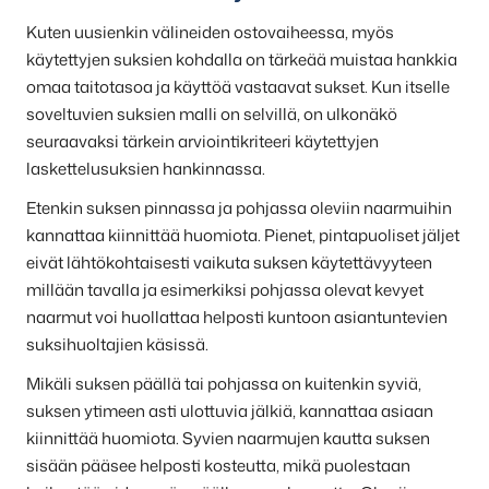
Kuten uusienkin välineiden ostovaiheessa, myös
käytettyjen suksien kohdalla on tärkeää muistaa hankkia
omaa taitotasoa ja käyttöä vastaavat sukset. Kun itselle
soveltuvien suksien malli on selvillä, on ulkonäkö
seuraavaksi tärkein arviointikriteeri käytettyjen
laskettelusuksien hankinnassa.
Etenkin suksen pinnassa ja pohjassa oleviin naarmuihin
kannattaa kiinnittää huomiota. Pienet, pintapuoliset jäljet
eivät lähtökohtaisesti vaikuta suksen käytettävyyteen
millään tavalla ja esimerkiksi pohjassa olevat kevyet
naarmut voi huollattaa helposti kuntoon asiantuntevien
suksihuoltajien käsissä.
Mikäli suksen päällä tai pohjassa on kuitenkin syviä,
suksen ytimeen asti ulottuvia jälkiä, kannattaa asiaan
kiinnittää huomiota. Syvien naarmujen kautta suksen
sisään pääsee helposti kosteutta, mikä puolestaan