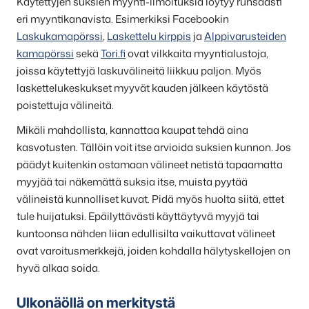
Käytettyjen suksien myynti-ilmoituksia löytyy runsaasti
eri myyntikanavista. Esimerkiksi Facebookin
Laskukamapörssi
,
Laskettelu kirppis
ja
Alppivarusteiden
kamapörssi
sekä
Tori.fi
ovat vilkkaita myyntialustoja,
joissa käytettyjä laskuvälineitä liikkuu paljon. Myös
laskettelukeskukset myyvät kauden jälkeen käytöstä
poistettuja välineitä.
Mikäli mahdollista, kannattaa kaupat tehdä aina
kasvotusten. Tällöin voit itse arvioida suksien kunnon. Jos
päädyt kuitenkin ostamaan välineet netistä tapaamatta
myyjää tai näkemättä suksia itse, muista pyytää
välineistä kunnolliset kuvat. Pidä myös huolta siitä, ettet
tule huijatuksi. Epäilyttävästi käyttäytyvä myyjä tai
kuntoonsa nähden liian edullisilta vaikuttavat välineet
ovat varoitusmerkkejä, joiden kohdalla hälytyskellojen on
hyvä alkaa soida.
Ulkonäöllä on merkitystä