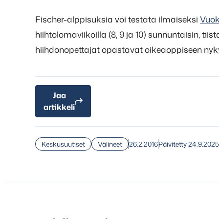
Fischer-alppisuksia voi testata ilmaiseksi
Vuok
hiihtolomaviikoilla (8, 9 ja 10) sunnuntaisin, tii
hiihdonopettajat opastavat oikeaoppiseen nyky
Jaa
artikkeli
26.2.2016
Päivitetty 24.9.2025
Keskusuutiset
Välineet