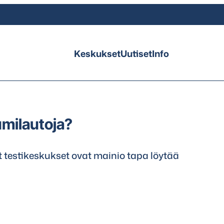
Keskukset
Uutiset
Info
umilautoja?
 testikeskukset ovat mainio tapa löytää