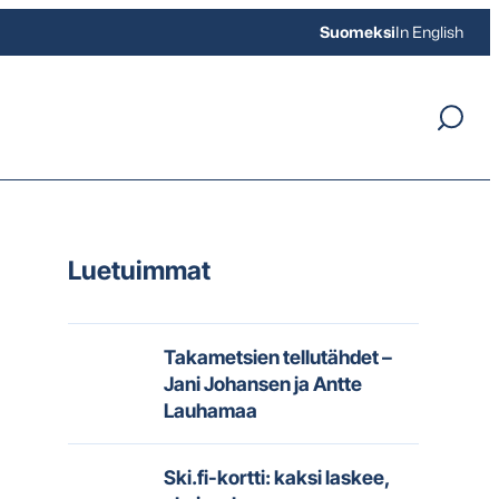
Suomeksi
In English
Luetuimmat
Takametsien tellutähdet –
Jani Johansen ja Antte
Lauhamaa
Ski.fi-kortti: kaksi laskee,