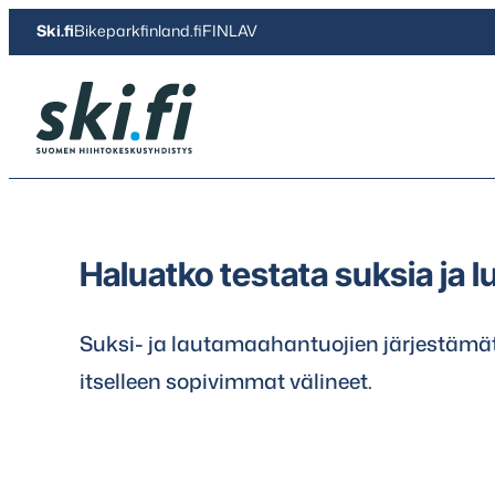
Siirry
Ski.fi
Bikeparkfinland.fi
FINLAV
suoraan
sisältöön
Ski.fi
Haluatko testata suksia ja l
Suksi- ja lautamaahantuojien järjestämät
itselleen sopivimmat välineet.