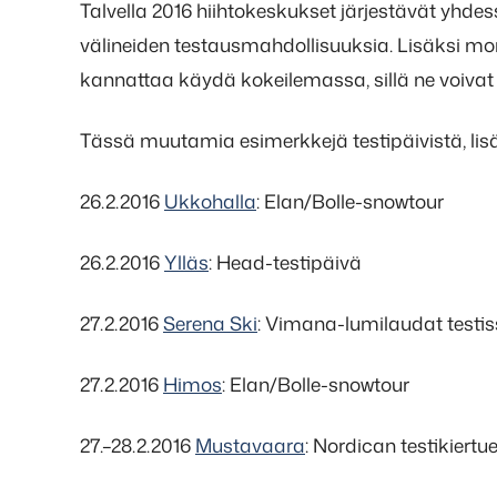
Talvella 2016 hiihtokeskukset järjestävät yhd
välineiden testausmahdollisuuksia. Lisäksi mo
kannattaa käydä kokeilemassa, sillä ne voivat
Tässä muutamia esimerkkejä testipäivistä, li
26.2.2016
Ukkohalla
: Elan/Bolle-snowtour
26.2.2016
Ylläs
: Head-testipäivä
27.2.2016
Serena Ski
: Vimana-lumilaudat testiss
27.2.2016
Himos
: Elan/Bolle-snowtour
27.–28.2.2016
Mustavaara
: Nordican testikiertu