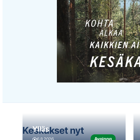
Hyppää
karusellisisällön
yli
seuraavaan
sisältöön
Keskukset nyt
Ylläs
Avoinna
6.8.2026