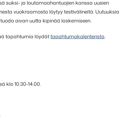
essä suksi- ja lautamaahantuojien kanssa uusien
nesta vuokraamosta löytyy testivälineitä. Uutuuksia
 tuoda aivan uutta kipinää laskemiseen.
sää tapahtumia löydät
tapahtumakalenterista
.
ä klo 10.30-14.00.
e