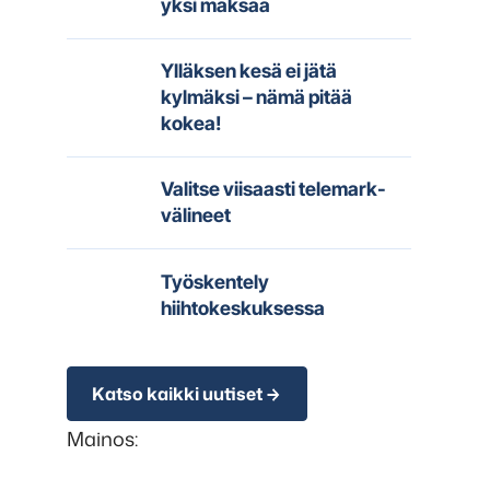
yksi maksaa
Ylläksen kesä ei jätä
kylmäksi – nämä pitää
kokea!
Valitse viisaasti telemark-
välineet
Työskentely
hiihtokeskuksessa
Katso kaikki uutiset
Mainos: