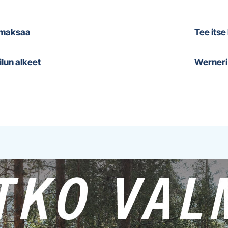
i maksaa
Tee itse
ilun alkeet
Werneri 