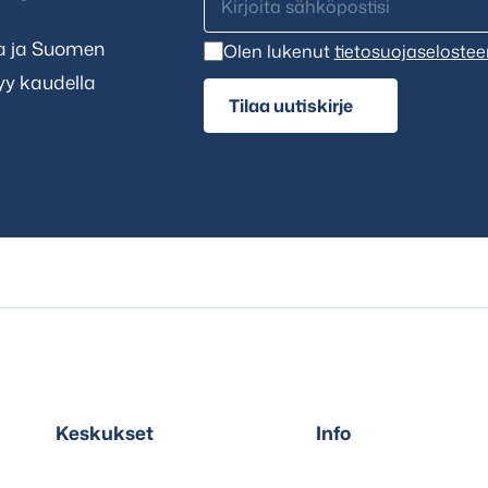
ta ja Suomen
Olen lukenut
tietosuojaselostee
tyy kaudella
Tilaa uutiskirje
Keskukset
Info