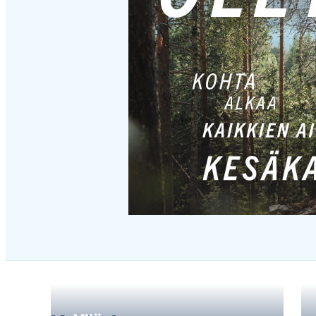
Hyppää
karusellisisällön
yli
seuraavaan
sisältöön