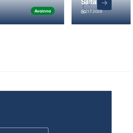
Salla
Avoinna
21.7.2026