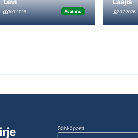
Levi
Laajis
Avoinna
30.7.2026
30.7.2026
Sähköposti
irje