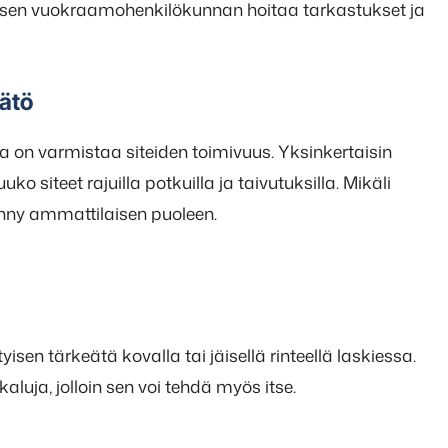
sen vuokraamohenkilökunnan hoitaa tarkastukset ja
äätö
a on varmistaa siteiden toimivuus. Yksinkertaisin
uko siteet rajuilla potkuilla ja taivutuksilla. Mikäli
änny ammattilaisen puoleen.
yisen tärkeätä kovalla tai jäisellä rinteellä laskiessa.
aluja, jolloin sen voi tehdä myös itse.