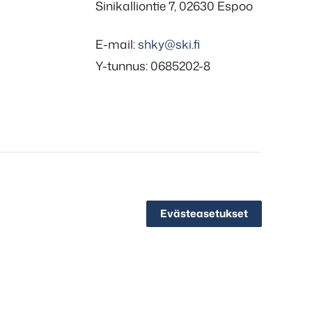
Sinikalliontie 7, 02630 Espoo
E-mail:
shky@ski.fi
Y-tunnus: 0685202-8
Evästeasetukset