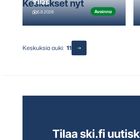
Keskukset nyt
Ylläs
Avoinna
6.8.2026
Keskuksia auki:
11
Tilaa ski.fi uutisk