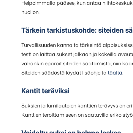
Helpoimmalla pääsee, kun antaa hiihtokeskuk
huollon.
Tärkein tarkistuskohde: siteiden s
Turvallisuuden kannalta tärkeintä alppisuksiss
testi on laittaa sukset jalkaan ja kokeilla avautu
vähänkin epäröit siteiden säätämistä, niin kä
Siteiden säädöstä löydät lisäohjeita
täältä
.
Kantit teräviksi
Suksien ja lumilautojen kanttien terävyys on erit
Kanttien teroittamiseen on saatavilla erikoistyök
Voideltu suksi on helppo la
skea