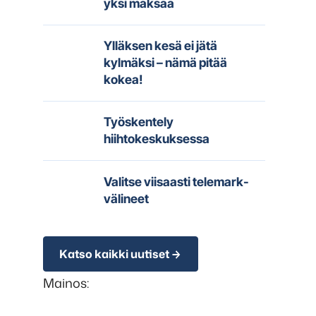
yksi maksaa
Ylläksen kesä ei jätä
kylmäksi – nämä pitää
kokea!
Työskentely
hiihtokeskuksessa
Valitse viisaasti telemark-
välineet
Katso kaikki uutiset
Mainos: