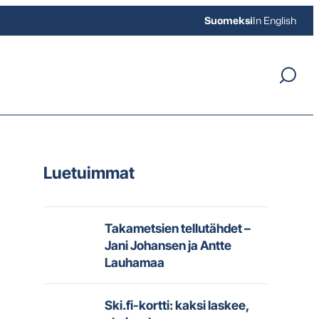
Suomeksi
In English
Luetuimmat
Takametsien tellutähdet –
Jani Johansen ja Antte
Lauhamaa
Ski.fi-kortti: kaksi laskee,