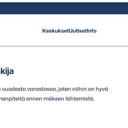
Keskukset
Uutiset
Info
kija
vuodesta varastossa, joten niihin on hyvä
imenpiteitä ennen mäkeen lähtemistä.