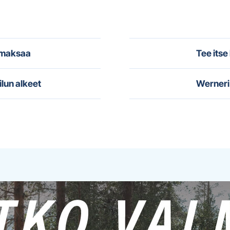
i maksaa
Tee itse
ilun alkeet
Werneri 