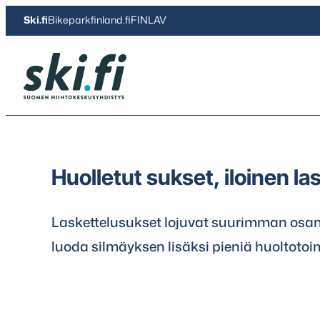
Siirry
Ski.fi
Bikeparkfinland.fi
FINLAV
suoraan
sisältöön
Ski.fi
Huolletut sukset, iloinen las
Laskettelusukset lojuvat suurimman osan 
luoda silmäyksen lisäksi pieniä huoltoto